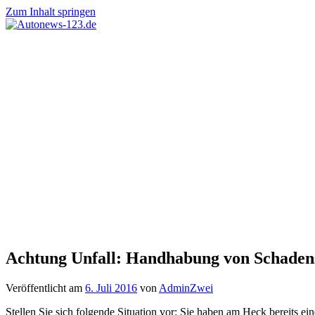
Zum Inhalt springen
Autonews-
Autonews
123.de
mit
Charme
Achtung Unfall: Handhabung von Schadens
Veröffentlicht am
6. Juli 2016
von
AdminZwei
Stellen Sie sich folgende Situation vor: Sie haben am Heck bereits ei