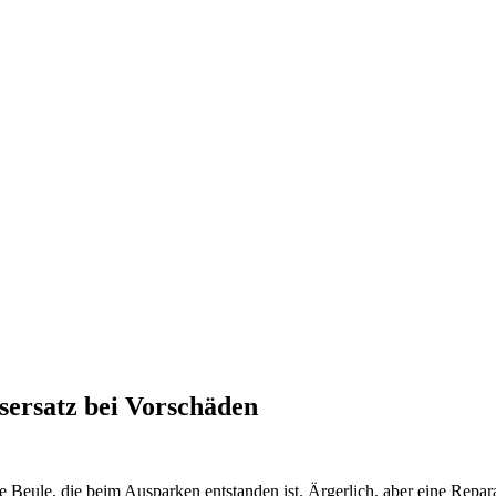
ersatz bei Vorschäden
ne Beule, die beim Ausparken entstanden ist. Ärgerlich, aber eine Repa