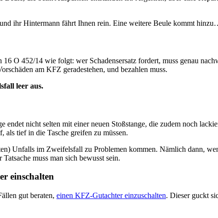
n und ihr Hintermann fährt Ihnen rein. Eine weitere Beule kommt hinzu
 16 O 452/14 wie folgt: wer Schadensersatz fordert, muss genau nachwe
e Vorschäden am KFZ geradestehen, und bezahlen muss.
all leer aus.
ge endet nicht selten mit einer neuen Stoßstange, die zudem noch lacki
als tief in die Tasche greifen zu müssen.
deten) Unfalls im Zweifelsfall zu Problemen kommen. Nämlich dann, w
r Tatsache muss man sich bewusst sein.
er einschalten
Fällen gut beraten,
einen KFZ-Gutachter einzuschalten
. Dieser guckt si