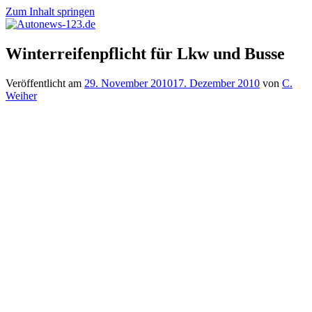
Zum Inhalt springen
Autonews-
Autonews
Winterreifenpflicht für Lkw und Busse
123.de
mit
Charme
Veröffentlicht am
29. November 2010
17. Dezember 2010
von
C.
Weiher