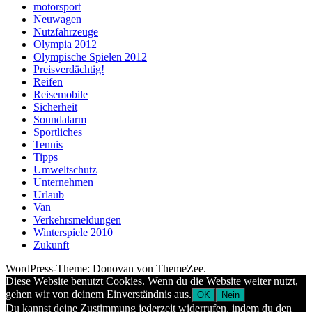
motorsport
Neuwagen
Nutzfahrzeuge
Olympia 2012
Olympische Spielen 2012
Preisverdächtig!
Reifen
Reisemobile
Sicherheit
Soundalarm
Sportliches
Tennis
Tipps
Umweltschutz
Unternehmen
Urlaub
Van
Verkehrsmeldungen
Winterspiele 2010
Zukunft
WordPress-Theme: Donovan von ThemeZee.
Diese Website benutzt Cookies. Wenn du die Website weiter nutzt,
gehen wir von deinem Einverständnis aus.
OK
Nein
Du kannst deine Zustimmung jederzeit widerrufen, indem du den