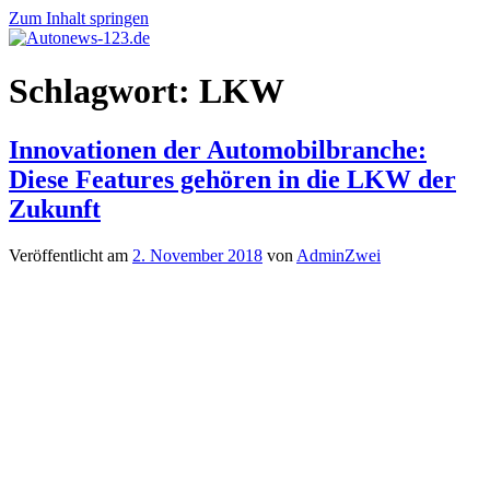
Zum Inhalt springen
Autonews-
Autonews
Schlagwort:
LKW
123.de
mit
Charme
Innovationen der Automobilbranche:
Diese Features gehören in die LKW der
Zukunft
Veröffentlicht am
2. November 2018
von
AdminZwei