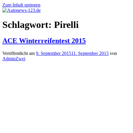
Zum Inhalt springen
Autonews-
Autonews
Schlagwort:
Pirelli
123.de
mit
Charme
ACE Winterreifentest 2015
Veröffentlicht am
9. September 2015
11. September 2015
von
AdminZwei