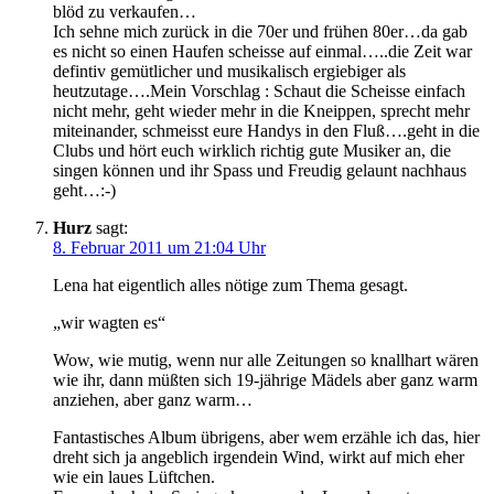
blöd zu verkaufen…
Ich sehne mich zurück in die 70er und frühen 80er…da gab
es nicht so einen Haufen scheisse auf einmal…..die Zeit war
defintiv gemütlicher und musikalisch ergiebiger als
heutzutage….Mein Vorschlag : Schaut die Scheisse einfach
nicht mehr, geht wieder mehr in die Kneippen, sprecht mehr
miteinander, schmeisst eure Handys in den Fluß….geht in die
Clubs und hört euch wirklich richtig gute Musiker an, die
singen können und ihr Spass und Freudig gelaunt nachhaus
geht…:-)
Hurz
sagt:
8. Februar 2011 um 21:04 Uhr
Lena hat eigentlich alles nötige zum Thema gesagt.
„wir wagten es“
Wow, wie mutig, wenn nur alle Zeitungen so knallhart wären
wie ihr, dann müßten sich 19-jährige Mädels aber ganz warm
anziehen, aber ganz warm…
Fantastisches Album übrigens, aber wem erzähle ich das, hier
dreht sich ja angeblich irgendein Wind, wirkt auf mich eher
wie ein laues Lüftchen.