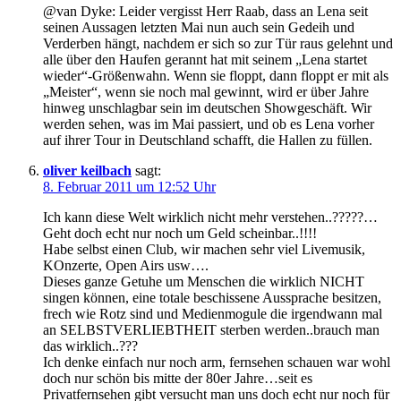
@van Dyke: Leider vergisst Herr Raab, dass an Lena seit
seinen Aussagen letzten Mai nun auch sein Gedeih und
Verderben hängt, nachdem er sich so zur Tür raus gelehnt und
alle über den Haufen gerannt hat mit seinem „Lena startet
wieder“-Größenwahn. Wenn sie floppt, dann floppt er mit als
„Meister“, wenn sie noch mal gewinnt, wird er über Jahre
hinweg unschlagbar sein im deutschen Showgeschäft. Wir
werden sehen, was im Mai passiert, und ob es Lena vorher
auf ihrer Tour in Deutschland schafft, die Hallen zu füllen.
oliver keilbach
sagt:
8. Februar 2011 um 12:52 Uhr
Ich kann diese Welt wirklich nicht mehr verstehen..?????…
Geht doch echt nur noch um Geld scheinbar..!!!!
Habe selbst einen Club, wir machen sehr viel Livemusik,
KOnzerte, Open Airs usw….
Dieses ganze Getuhe um Menschen die wirklich NICHT
singen können, eine totale beschissene Aussprache besitzen,
frech wie Rotz sind und Medienmogule die irgendwann mal
an SELBSTVERLIEBTHEIT sterben werden..brauch man
das wirklich..???
Ich denke einfach nur noch arm, fernsehen schauen war wohl
doch nur schön bis mitte der 80er Jahre…seit es
Privatfernsehen gibt versucht man uns doch echt nur noch für