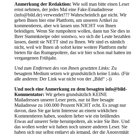
Anmerkung der Redaktion:
Wie soll man bitte einen Leser
ernst nehmen, der jedes Mal eine Fake-Emailadresse
(info@bild.de) verwendet??? Wahrscheinlich gar nicht. Wir
geben Ihnen hier eine Plattform, um unseren Artikel zu
kommentieren, aber wir lassen uns NICHT von Ihnen
beleidigen. Wenn Sie rumpoltern wollen, dann tun Sie dies in
Ihrer Stammkneipe oder sonstwo, wo sich die Leute bezahlen
lassen, damit sie NETT sind zu Ihnen. Wir sind es nämlich
nicht, weil wir Ihnen ab sofort keine weitere Plattform mehr
bieten für das Rumgepoltere, das wir hier schon mal hatten im
vergangenen Frühjahr.
Und zum Entfernen des von Ihnen gesetzten Links:
Zu
besagtem Medium setzen wir grundsätzlich keine Links. (Für
alle anderen: Der Link war nicht von der „Bild“ ;-))
Und noch eine Anmerkung zu dem besagten info@bild-
Kommentator:
Wir geben grundsätzlich KEINE
Mailadressen unserer Leser preis, nur ist Ihre besagte
Mailadresse zu 100.000 Prozent NICHT echt. Es zeugt nur
davon, dass Sie gar kein Interesse an einem wirklichen
Kommentieren haben, sondern lieber wie ein brüllendes
Etwas auf unserer Seite herumpoltern, als wäre Sie Ihre. Und
das wollen weder wir haben noch unsere anderen Leser. Sie
haben sich nur selbst entlarvt als jemand, der die Anonymität