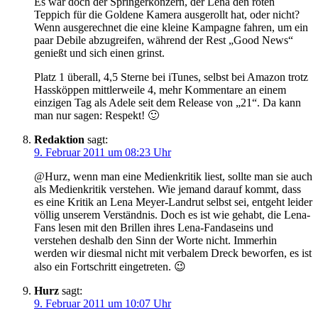
Es war doch der Springerkonzern, der Lena den roten
Teppich für die Goldene Kamera ausgerollt hat, oder nicht?
Wenn ausgerechnet die eine kleine Kampagne fahren, um ein
paar Debile abzugreifen, während der Rest „Good News“
genießt und sich einen grinst.
Platz 1 überall, 4,5 Sterne bei iTunes, selbst bei Amazon trotz
Hassköppen mittlerweile 4, mehr Kommentare an einem
einzigen Tag als Adele seit dem Release von „21“. Da kann
man nur sagen: Respekt! 🙂
Redaktion
sagt:
9. Februar 2011 um 08:23 Uhr
@Hurz, wenn man eine Medienkritik liest, sollte man sie auch
als Medienkritik verstehen. Wie jemand darauf kommt, dass
es eine Kritik an Lena Meyer-Landrut selbst sei, entgeht leider
völlig unserem Verständnis. Doch es ist wie gehabt, die Lena-
Fans lesen mit den Brillen ihres Lena-Fandaseins und
verstehen deshalb den Sinn der Worte nicht. Immerhin
werden wir diesmal nicht mit verbalem Dreck beworfen, es ist
also ein Fortschritt eingetreten. 😉
Hurz
sagt:
9. Februar 2011 um 10:07 Uhr