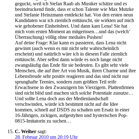
geguckt, weil ich Stefan Raab als Musiker schätze und es
beeindruckend finde, dass er schon Talente wie Max Mutzke
und Stefanie Heinzmann entdekckt hat. Von den ersten neun
Kandidaten war ich ziemlich enttäuscht, sie wirkten auf mich
wie gehobener Einheitsbrei. Und dann kam Lena! Sie hat
mich vom ersten Moment an mitgerissen…und das (welch‘
Überraschung) völlig ohne mediales Pushen!
Auf deine Frage: Klar kann es passieren, dass Lena nicht
gewinnt (auch wenn es mir nicht sehr wahrscheinlich
erscheint) und natürlich wäre ich in diesem Falle ziemlich
enttäuscht. Aber selbst dann würde es noch lange nicht
zwangsläufig das Ende für sie bedeuten. Es gibt sehr viele
Menschen, die auf ihre Art von Musik, ihren Charme und ihre
Lebensfreude sehr positiv reagieren und das sind nicht nur
sprunghafte Teenies, sondern zum größten Teil reife
Erwachsene in den Zwanzigern bis Vierzigern. Plattenfirmen
sind nicht blöd und machen sich solche Potentiale zunutze…
Und sollte Lena doch aus der Medienlandschaft
verschwinden, würde ich bestimmt nicht auf die Idee
kommen, schnell auf DSDS zu schalten um Ersatz in einer
16-Jährigen, zickigen, aufgestylten und hysterischen Pop-
0815-Imitatorin zu suchen…
C. Weiher
sagt:
28. Februar 2010 um 20:19 Uhr