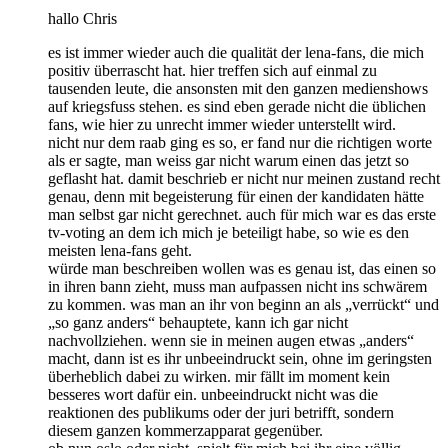
hallo Chris
es ist immer wieder auch die qualität der lena-fans, die mich
positiv überrascht hat. hier treffen sich auf einmal zu
tausenden leute, die ansonsten mit den ganzen medienshows
auf kriegsfuss stehen. es sind eben gerade nicht die üblichen
fans, wie hier zu unrecht immer wieder unterstellt wird.
nicht nur dem raab ging es so, er fand nur die richtigen worte
als er sagte, man weiss gar nicht warum einen das jetzt so
geflasht hat. damit beschrieb er nicht nur meinen zustand recht
genau, denn mit begeisterung für einen der kandidaten hätte
man selbst gar nicht gerechnet. auch für mich war es das erste
tv-voting an dem ich mich je beteiligt habe, so wie es den
meisten lena-fans geht.
würde man beschreiben wollen was es genau ist, das einen so
in ihren bann zieht, muss man aufpassen nicht ins schwärem
zu kommen. was man an ihr von beginn an als „verrückt“ und
„so ganz anders“ behauptete, kann ich gar nicht
nachvollziehen. wenn sie in meinen augen etwas „anders“
macht, dann ist es ihr unbeeindruckt sein, ohne im geringsten
überheblich dabei zu wirken. mir fällt im moment kein
besseres wort dafür ein. unbeeindruckt nicht was die
reaktionen des publikums oder der juri betrifft, sondern
diesem ganzen kommerzapparat gegenüber.