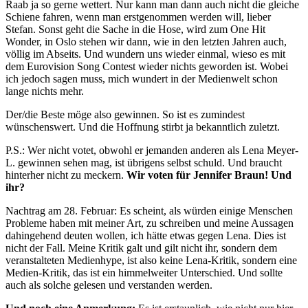
Raab ja so gerne wettert. Nur kann man dann auch nicht die gleiche
Schiene fahren, wenn man erstgenommen werden will, lieber
Stefan. Sonst geht die Sache in die Hose, wird zum One Hit
Wonder, in Oslo stehen wir dann, wie in den letzten Jahren auch,
völlig im Abseits. Und wundern uns wieder einmal, wieso es mit
dem Eurovision Song Contest wieder nichts geworden ist. Wobei
ich jedoch sagen muss, mich wundert in der Medienwelt schon
lange nichts mehr.
Der/die Beste möge also gewinnen. So ist es zumindest
wünschenswert. Und die Hoffnung stirbt ja bekanntlich zuletzt.
P.S.: Wer nicht votet, obwohl er jemanden anderen als Lena Meyer-
L. gewinnen sehen mag, ist übrigens selbst schuld. Und braucht
hinterher nicht zu meckern.
Wir voten für Jennifer Braun! Und
ihr?
Nachtrag am 28. Februar: Es scheint, als würden einige Menschen
Probleme haben mit meiner Art, zu schreiben und meine Aussagen
dahingehend deuten wollen, ich hätte etwas gegen Lena. Dies ist
nicht der Fall. Meine Kritik galt und gilt nicht ihr, sondern dem
veranstalteten Medienhype, ist also keine Lena-Kritik, sondern eine
Medien-Kritik, das ist ein himmelweiter Unterschied. Und sollte
auch als solche gelesen und verstanden werden.