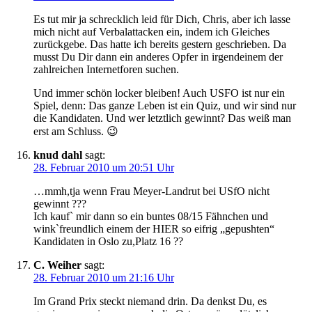
Es tut mir ja schrecklich leid für Dich, Chris, aber ich lasse
mich nicht auf Verbalattacken ein, indem ich Gleiches
zurückgebe. Das hatte ich bereits gestern geschrieben. Da
musst Du Dir dann ein anderes Opfer in irgendeinem der
zahlreichen Internetforen suchen.
Und immer schön locker bleiben! Auch USFO ist nur ein
Spiel, denn: Das ganze Leben ist ein Quiz, und wir sind nur
die Kandidaten. Und wer letztlich gewinnt? Das weiß man
erst am Schluss. 😉
knud dahl
sagt:
28. Februar 2010 um 20:51 Uhr
…mmh,tja wenn Frau Meyer-Landrut bei USfO nicht
gewinnt ???
Ich kauf` mir dann so ein buntes 08/15 Fähnchen und
wink`freundlich einem der HIER so eifrig „gepushten“
Kandidaten in Oslo zu,Platz 16 ??
C. Weiher
sagt:
28. Februar 2010 um 21:16 Uhr
Im Grand Prix steckt niemand drin. Da denkst Du, es