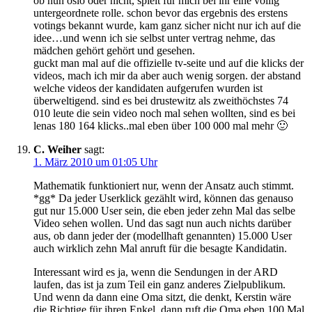
ob nun oslo oder nicht, spielt für mich bei ihr eine völlig
untergeordnete rolle. schon bevor das ergebnis des erstens
votings bekannt wurde, kam ganz sicher nicht nur ich auf die
idee…und wenn ich sie selbst unter vertrag nehme, das
mädchen gehört gehört und gesehen.
guckt man mal auf die offizielle tv-seite und auf die klicks der
videos, mach ich mir da aber auch wenig sorgen. der abstand
welche videos der kandidaten aufgerufen wurden ist
überweltigend. sind es bei drustewitz als zweithöchstes 74
010 leute die sein video noch mal sehen wollten, sind es bei
lenas 180 164 klicks..mal eben über 100 000 mal mehr 🙂
C. Weiher
sagt:
1. März 2010 um 01:05 Uhr
Mathematik funktioniert nur, wenn der Ansatz auch stimmt.
*gg* Da jeder Userklick gezählt wird, können das genauso
gut nur 15.000 User sein, die eben jeder zehn Mal das selbe
Video sehen wollen. Und das sagt nun auch nichts darüber
aus, ob dann jeder der (modellhaft genannten) 15.000 User
auch wirklich zehn Mal anruft für die besagte Kandidatin.
Interessant wird es ja, wenn die Sendungen in der ARD
laufen, das ist ja zum Teil ein ganz anderes Zielpublikum.
Und wenn da dann eine Oma sitzt, die denkt, Kerstin wäre
die Richtige für ihren Enkel, dann ruft die Oma eben 100 Mal