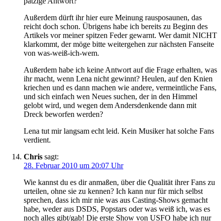
patzige Antwort?
Außerdem dürft ihr hier eure Meinung rausposaunen, das
reicht doch schon. Übrigens habe ich bereits zu Beginn des
Artikels vor meiner spitzen Feder gewarnt. Wer damit NICHT
klarkommt, der möge bitte weitergehen zur nächsten Fanseite
von was-weiß-ich-wem.
Außerdem habe ich keine Antwort auf die Frage erhalten, was
ihr macht, wenn Lena nicht gewinnt? Heulen, auf den Knien
kriechen und es dann machen wie andere, vermeintliche Fans,
und sich einfach wen Neues suchen, der in den Himmel
gelobt wird, und wegen dem Andersdenkende dann mit
Dreck beworfen werden?
Lena tut mir langsam echt leid. Kein Musiker hat solche Fans
verdient.
Chris
sagt:
28. Februar 2010 um 20:07 Uhr
Wie kannst du es dir anmaßen, über die Qualität ihrer Fans zu
urteilen, ohne sie zu kennen? Ich kann nur für mich selbst
sprechen, dass ich mir nie was aus Casting-Shows gemacht
habe, weder aus DSDS, Popstars oder was weiß ich, was es
noch alles gibt/gab! Die erste Show von USFO habe ich nur