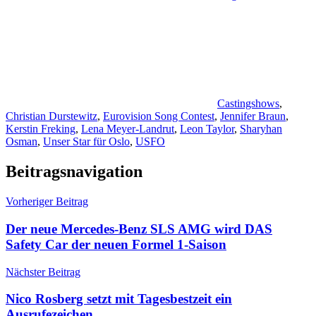
Castingshows
,
Christian Durstewitz
,
Eurovision Song Contest
,
Jennifer Braun
,
Kerstin Freking
,
Lena Meyer-Landrut
,
Leon Taylor
,
Sharyhan
Osman
,
Unser Star für Oslo
,
USFO
Beitragsnavigation
Vorheriger Beitrag
Der neue Mercedes-Benz SLS AMG wird DAS
Safety Car der neuen Formel 1-Saison
Nächster Beitrag
Nico Rosberg setzt mit Tagesbestzeit ein
Ausrufezeichen