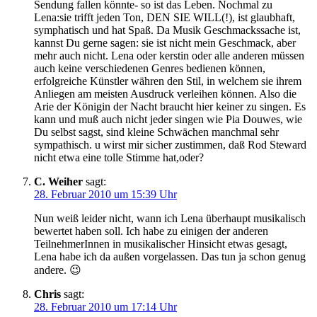
Sendung fallen könnte- so ist das Leben. Nochmal zu
Lena:sie trifft jeden Ton, DEN SIE WILL(!), ist glaubhaft,
symphatisch und hat Spaß. Da Musik Geschmackssache ist,
kannst Du gerne sagen: sie ist nicht mein Geschmack, aber
mehr auch nicht. Lena oder kerstin oder alle anderen müssen
auch keine verschiedenen Genres bedienen können,
erfolgreiche Künstler währen den Stil, in welchem sie ihrem
Anliegen am meisten Ausdruck verleihen können. Also die
Arie der Königin der Nacht braucht hier keiner zu singen. Es
kann und muß auch nicht jeder singen wie Pia Douwes, wie
Du selbst sagst, sind kleine Schwächen manchmal sehr
sympathisch. u wirst mir sicher zustimmen, daß Rod Steward
nicht etwa eine tolle Stimme hat,oder?
C. Weiher
sagt:
28. Februar 2010 um 15:39 Uhr
Nun weiß leider nicht, wann ich Lena überhaupt musikalisch
bewertet haben soll. Ich habe zu einigen der anderen
TeilnehmerInnen in musikalischer Hinsicht etwas gesagt,
Lena habe ich da außen vorgelassen. Das tun ja schon genug
andere. 😉
Chris
sagt:
28. Februar 2010 um 17:14 Uhr