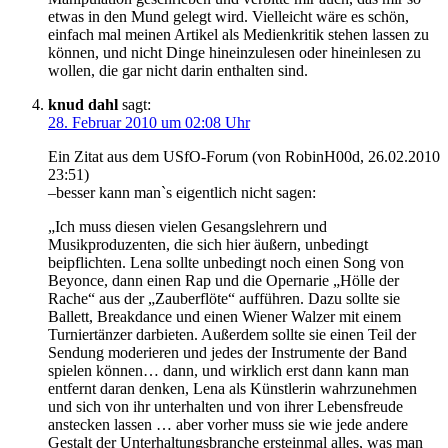
etwas in den Mund gelegt wird. Vielleicht wäre es schön,
einfach mal meinen Artikel als Medienkritik stehen lassen zu
können, und nicht Dinge hineinzulesen oder hineinlesen zu
wollen, die gar nicht darin enthalten sind.
knud dahl
sagt:
28. Februar 2010 um 02:08 Uhr
Ein Zitat aus dem USfO-Forum (von RobinH00d, 26.02.2010
23:51)
–besser kann man`s eigentlich nicht sagen:
„Ich muss diesen vielen Gesangslehrern und
Musikproduzenten, die sich hier äußern, unbedingt
beipflichten. Lena sollte unbedingt noch einen Song von
Beyonce, dann einen Rap und die Opernarie „Hölle der
Rache“ aus der „Zauberflöte“ aufführen. Dazu sollte sie
Ballett, Breakdance und einen Wiener Walzer mit einem
Turniertänzer darbieten. Außerdem sollte sie einen Teil der
Sendung moderieren und jedes der Instrumente der Band
spielen können… dann, und wirklich erst dann kann man
entfernt daran denken, Lena als Künstlerin wahrzunehmen
und sich von ihr unterhalten und von ihrer Lebensfreude
anstecken lassen … aber vorher muss sie wie jede andere
Gestalt der Unterhaltungsbranche ersteinmal alles, was man