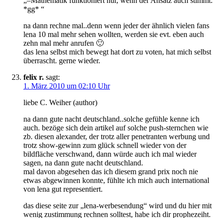
„–Mathematik funktioniert nur, wenn der Ansatz auch stimmt.
*gg* “
na dann rechne mal..denn wenn jeder der ähnlich vielen fans
lena 10 mal mehr sehen wollten, werden sie evt. eben auch
zehn mal mehr anrufen 🙂
das lena selbst mich bewegt hat dort zu voten, hat mich selbst
überrascht. gerne wieder.
felix r.
sagt:
1. März 2010 um 02:10 Uhr
liebe C. Weiher (author)
na dann gute nacht deutschland..solche gefühle kenne ich
auch. bezöge sich dein artikel auf solche push-sternchen wie
zb. diesen alexander, der trotz aller penetranten werbung und
trotz show-gewinn zum glück schnell wieder von der
bildfläche verschwand, dann würde auch ich mal wieder
sagen, na dann gute nacht deutschland.
mal davon abgesehen das ich diesem grand prix noch nie
etwas abgewinnen konnte, fühlte ich mich auch international
von lena gut representiert.
das diese seite zur „lena-werbesendung“ wird und du hier mit
wenig zustimmung rechnen solltest, habe ich dir prophezeiht.