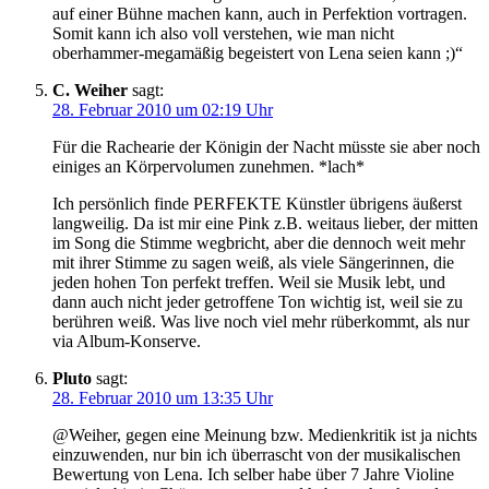
auf einer Bühne machen kann, auch in Perfektion vortragen.
Somit kann ich also voll verstehen, wie man nicht
oberhammer-megamäßig begeistert von Lena seien kann ;)“
C. Weiher
sagt:
28. Februar 2010 um 02:19 Uhr
Für die Rachearie der Königin der Nacht müsste sie aber noch
einiges an Körpervolumen zunehmen. *lach*
Ich persönlich finde PERFEKTE Künstler übrigens äußerst
langweilig. Da ist mir eine Pink z.B. weitaus lieber, der mitten
im Song die Stimme wegbricht, aber die dennoch weit mehr
mit ihrer Stimme zu sagen weiß, als viele Sängerinnen, die
jeden hohen Ton perfekt treffen. Weil sie Musik lebt, und
dann auch nicht jeder getroffene Ton wichtig ist, weil sie zu
berühren weiß. Was live noch viel mehr rüberkommt, als nur
via Album-Konserve.
Pluto
sagt:
28. Februar 2010 um 13:35 Uhr
@Weiher, gegen eine Meinung bzw. Medienkritik ist ja nichts
einzuwenden, nur bin ich überrascht von der musikalischen
Bewertung von Lena. Ich selber habe über 7 Jahre Violine