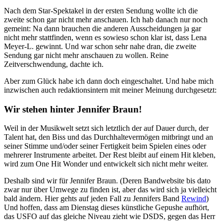
Nach dem Star-Spektakel in der ersten Sendung wollte ich die
zweite schon gar nicht mehr anschauen. Ich hab danach nur noch
gemeint: Na dann brauchen die anderen Ausscheidungen ja gar
nicht mehr stattfinden, wenn es sowieso schon klar ist, dass Lena
Meyer-L. gewinnt. Und war schon sehr nahe dran, die zweite
Sendung gar nicht mehr anschauen zu wollen. Reine
Zeitverschwendung, dachte ich.
Aber zum Glück habe ich dann doch eingeschaltet. Und habe mich
inzwischen auch redaktionsintern mit meiner Meinung durchgesetzt:
Wir stehen hinter Jennifer Braun!
Weil in der Musikwelt setzt sich letztlich der auf Dauer durch, der
Talent hat, den Biss und das Durchhaltevermögen mitbringt und an
seiner Stimme und/oder seiner Fertigkeit beim Spielen eines oder
mehrerer Instrumente arbeitet. Der Rest bleibt auf einem Hit kleben,
wird zum One Hit Wonder und entwickelt sich nicht mehr weiter.
Deshalb sind wir für Jennifer Braun. (Deren Bandwebsite bis dato
zwar nur über Umwege zu finden ist, aber das wird sich ja vielleicht
bald ändern. Hier gehts auf jeden Fall zu Jennifers Band
Rewind
)
Und hoffen, dass am Dienstag dieses künstliche Gepushe aufhört,
das USFO auf das gleiche Niveau zieht wie DSDS, gegen das Herr