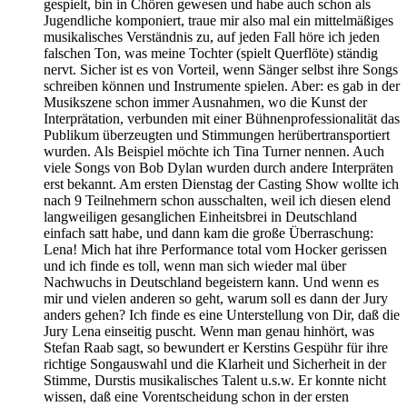
gespielt, bin in Chören gewesen und habe auch schon als
Jugendliche komponiert, traue mir also mal ein mittelmäßiges
musikalisches Verständnis zu, auf jeden Fall höre ich jeden
falschen Ton, was meine Tochter (spielt Querflöte) ständig
nervt. Sicher ist es von Vorteil, wenn Sänger selbst ihre Songs
schreiben können und Instrumente spielen. Aber: es gab in der
Musikszene schon immer Ausnahmen, wo die Kunst der
Interprätation, verbunden mit einer Bühnenprofessionalität das
Publikum überzeugten und Stimmungen herübertransportiert
wurden. Als Beispiel möchte ich Tina Turner nennen. Auch
viele Songs von Bob Dylan wurden durch andere Interpräten
erst bekannt. Am ersten Dienstag der Casting Show wollte ich
nach 9 Teilnehmern schon ausschalten, weil ich diesen elend
langweiligen gesanglichen Einheitsbrei in Deutschland
einfach satt habe, und dann kam die große Überraschung:
Lena! Mich hat ihre Performance total vom Hocker gerissen
und ich finde es toll, wenn man sich wieder mal über
Nachwuchs in Deutschland begeistern kann. Und wenn es
mir und vielen anderen so geht, warum soll es dann der Jury
anders gehen? Ich finde es eine Unterstellung von Dir, daß die
Jury Lena einseitig puscht. Wenn man genau hinhört, was
Stefan Raab sagt, so bewundert er Kerstins Gespühr für ihre
richtige Songauswahl und die Klarheit und Sicherheit in der
Stimme, Durstis musikalisches Talent u.s.w. Er konnte nicht
wissen, daß eine Vorentscheidung schon in der ersten