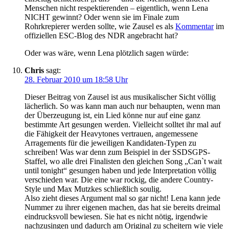
Menschen nicht respektierenden – eigentlich, wenn Lena
NICHT gewinnt? Oder wenn sie im Finale zum
Rohrkrepierer werden sollte, wie Zausel es als
Kommentar
im
offiziellen ESC-Blog des NDR angebracht hat?
Oder was wäre, wenn Lena plötzlich sagen würde:
Chris
sagt:
28. Februar 2010 um 18:58 Uhr
Dieser Beitrag von Zausel ist aus musikalischer Sicht völlig
lächerlich. So was kann man auch nur behaupten, wenn man
der Überzeugung ist, ein Lied könne nur auf eine ganz
bestimmte Art gesungen werden. Vielleicht solltet ihr mal auf
die Fähigkeit der Heavytones vertrauen, angemessene
Arragements für die jeweiligen Kandidaten-Typen zu
schreiben! Was war denn zum Beispiel in der SSDSGPS-
Staffel, wo alle drei Finalisten den gleichen Song „Can`t wait
until tonight“ gesungen haben und jede Interpretation völlig
verschieden war. Die eine war rockig, die andere Country-
Style und Max Mutzkes schließlich soulig.
Also zieht dieses Argument mal so gar nicht! Lena kann jede
Nummer zu ihrer eigenen machen, das hat sie bereits dreimal
eindrucksvoll bewiesen. Sie hat es nicht nötig, irgendwie
nachzusingen und dadurch am Original zu scheitern wie viele