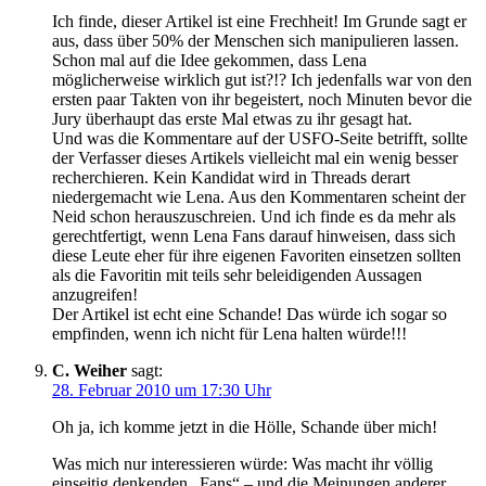
Ich finde, dieser Artikel ist eine Frechheit! Im Grunde sagt er
aus, dass über 50% der Menschen sich manipulieren lassen.
Schon mal auf die Idee gekommen, dass Lena
möglicherweise wirklich gut ist?!? Ich jedenfalls war von den
ersten paar Takten von ihr begeistert, noch Minuten bevor die
Jury überhaupt das erste Mal etwas zu ihr gesagt hat.
Und was die Kommentare auf der USFO-Seite betrifft, sollte
der Verfasser dieses Artikels vielleicht mal ein wenig besser
recherchieren. Kein Kandidat wird in Threads derart
niedergemacht wie Lena. Aus den Kommentaren scheint der
Neid schon herauszuschreien. Und ich finde es da mehr als
gerechtfertigt, wenn Lena Fans darauf hinweisen, dass sich
diese Leute eher für ihre eigenen Favoriten einsetzen sollten
als die Favoritin mit teils sehr beleidigenden Aussagen
anzugreifen!
Der Artikel ist echt eine Schande! Das würde ich sogar so
empfinden, wenn ich nicht für Lena halten würde!!!
C. Weiher
sagt:
28. Februar 2010 um 17:30 Uhr
Oh ja, ich komme jetzt in die Hölle, Schande über mich!
Was mich nur interessieren würde: Was macht ihr völlig
einseitig denkenden „Fans“ – und die Meinungen anderer