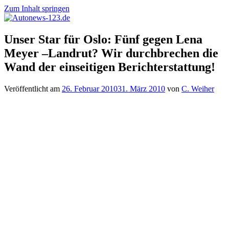
Zum Inhalt springen
Autonews-
Autonews
Unser Star für Oslo: Fünf gegen Lena
123.de
mit
Meyer –Landrut? Wir durchbrechen die
Charme
Wand der einseitigen Berichterstattung!
Veröffentlicht am
26. Februar 2010
31. März 2010
von
C. Weiher