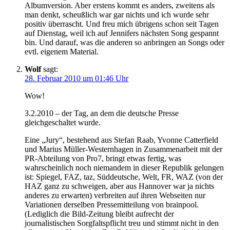
Albumversion. Aber erstens kommt es anders, zweitens als
man denkt, scheußlich war gar nichts und ich wurde sehr
positiv überrascht. Und freu mich übrigens schon seit Tagen
auf Dienstag, weil ich auf Jennifers nächsten Song gespannt
bin. Und darauf, was die anderen so anbringen an Songs oder
evtl. eigenem Material.
Wolf
sagt:
28. Februar 2010 um 01:46 Uhr
Wow!
3.2.2010 – der Tag, an dem die deutsche Presse
gleichgeschaltet wurde.
Eine „Jury“, bestehend aus Stefan Raab, Yvonne Catterfield
und Marius Müller-Westernhagen in Zusammenarbeit mit der
PR-Abteilung von Pro7, bringt etwas fertig, was
wahrscheinlich noch niemandem in dieser Republik gelungen
ist: Spiegel, FAZ, taz, Süddeutsche, Welt, FR, WAZ (von der
HAZ ganz zu schweigen, aber aus Hannover war ja nichts
anderes zu erwarten) verbreiten auf ihren Webseiten nur
Variationen derselben Pressemitteilung von brainpool.
(Lediglich die Bild-Zeitung bleibt aufrecht der
journalistischen Sorgfaltspflicht treu und stimmt nicht in den