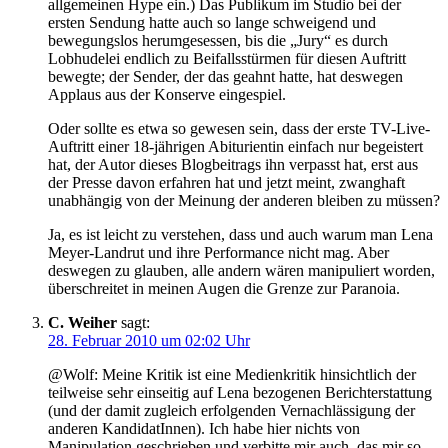
allgemeinen Hype ein.) Das Publikum im Studio bei der
ersten Sendung hatte auch so lange schweigend und
bewegungslos herumgesessen, bis die „Jury“ es durch
Lobhudelei endlich zu Beifallsstürmen für diesen Auftritt
bewegte; der Sender, der das geahnt hatte, hat deswegen
Applaus aus der Konserve eingespiel.
Oder sollte es etwa so gewesen sein, dass der erste TV-Live-
Auftritt einer 18-jährigen Abiturientin einfach nur begeistert
hat, der Autor dieses Blogbeitrags ihn verpasst hat, erst aus
der Presse davon erfahren hat und jetzt meint, zwanghaft
unabhängig von der Meinung der anderen bleiben zu müssen?
Ja, es ist leicht zu verstehen, dass und auch warum man Lena
Meyer-Landrut und ihre Performance nicht mag. Aber
deswegen zu glauben, alle andern wären manipuliert worden,
überschreitet in meinen Augen die Grenze zur Paranoia.
C. Weiher
sagt:
28. Februar 2010 um 02:02 Uhr
@Wolf: Meine Kritik ist eine Medienkritik hinsichtlich der
teilweise sehr einseitig auf Lena bezogenen Berichterstattung
(und der damit zugleich erfolgenden Vernachlässigung der
anderen KandidatInnen). Ich habe hier nichts von
Manipulation geschrieben und verbitte mir auch, das mir so