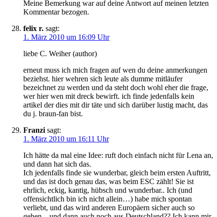
Meine Bemerkung war auf deine Antwort auf meinen letzten
Kommentar bezogen.
felix r.
sagt:
1. März 2010 um 16:09 Uhr
liebe C. Weiher (author)
erneut muss ich mich fragen auf wen du deine anmerkungen
beziehst. hier wehren sich leute als dumme mitläufer
bezeichnet zu werden und da steht doch wohl eher die frage,
wer hier wen mit dreck bewirft. ich finde jedenfalls kein
artikel der dies mit dir täte und sich darüber lustig macht, das
du j. braun-fan bist.
Franzi
sagt:
1. März 2010 um 16:11 Uhr
Ich hätte da mal eine Idee: ruft doch einfach nicht für Lena an,
und dann hat sich das.
Ich jedenfalls finde sie wunderbar, gleich beim ersten Auftritt,
und das ist doch genau das, was beim ESC zählt! Sie ist
ehrlich, eckig, kantig, hübsch und wunderbar.. Ich (und
offensichtlich bin ich nicht allein…) habe mich spontan
verliebt, und das wird anderen Europäern sicher auch so
gehen – und dann auch noch aus Deutschland?? Ich kann mir