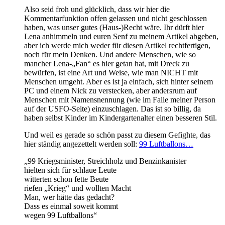
Also seid froh und glücklich, dass wir hier die
Kommentarfunktion offen gelassen und nicht geschlossen
haben, was unser gutes (Haus-)Recht wäre. Ihr dürft hier
Lena anhimmeln und euren Senf zu meinem Artikel abgeben,
aber ich werde mich weder für diesen Artikel rechtfertigen,
noch für mein Denken. Und andere Menschen, wie so
mancher Lena-„Fan“ es hier getan hat, mit Dreck zu
bewürfen, ist eine Art und Weise, wie man NICHT mit
Menschen umgeht. Aber es ist ja einfach, sich hinter seinem
PC und einem Nick zu verstecken, aber andersrum auf
Menschen mit Namensnennung (wie im Falle meiner Person
auf der USFO-Seite) einzuschlagen. Das ist so billig, da
haben selbst Kinder im Kindergartenalter einen besseren Stil.
Und weil es gerade so schön passt zu diesem Gefighte, das
hier ständig angezettelt werden soll:
99 Luftballons…
„99 Kriegsminister, Streichholz und Benzinkanister
hielten sich für schlaue Leute
witterten schon fette Beute
riefen „Krieg“ und wollten Macht
Man, wer hätte das gedacht?
Dass es einmal soweit kommt
wegen 99 Luftballons“