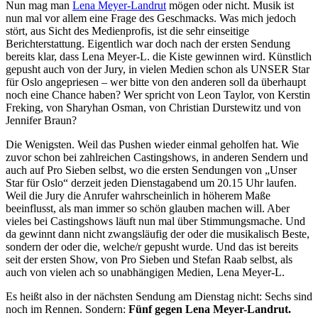
Nun mag man
Lena Meyer-Landrut
mögen oder nicht. Musik ist
nun mal vor allem eine Frage des Geschmacks. Was mich jedoch
stört, aus Sicht des Medienprofis, ist die sehr einseitige
Berichterstattung. Eigentlich war doch nach der ersten Sendung
bereits klar, dass Lena Meyer-L. die Kiste gewinnen wird. Künstlich
gepusht auch von der Jury, in vielen Medien schon als UNSER Star
für Oslo angepriesen – wer bitte von den anderen soll da überhaupt
noch eine Chance haben? Wer spricht von Leon Taylor, von Kerstin
Freking, von Sharyhan Osman, von Christian Durstewitz und von
Jennifer Braun?
Die Wenigsten. Weil das Pushen wieder einmal geholfen hat. Wie
zuvor schon bei zahlreichen Castingshows, in anderen Sendern und
auch auf Pro Sieben selbst, wo die ersten Sendungen von „Unser
Star für Oslo“ derzeit jeden Dienstagabend um 20.15 Uhr laufen.
Weil die Jury die Anrufer wahrscheinlich in höherem Maße
beeinflusst, als man immer so schön glauben machen will. Aber
vieles bei Castingshows läuft nun mal über Stimmungsmache. Und
da gewinnt dann nicht zwangsläufig der oder die musikalisch Beste,
sondern der oder die, welche/r gepusht wurde. Und das ist bereits
seit der ersten Show, von Pro Sieben und Stefan Raab selbst, als
auch von vielen ach so unabhängigen Medien, Lena Meyer-L.
Es heißt also in der nächsten Sendung am Dienstag nicht: Sechs sind
noch im Rennen. Sondern:
Fünf gegen Lena Meyer-Landrut.