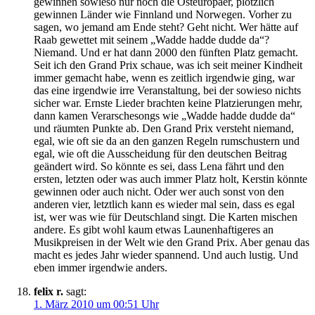
gewinnen sowieso nur noch die Osteuropäer, plötzlich
gewinnen Länder wie Finnland und Norwegen. Vorher zu
sagen, wo jemand am Ende steht? Geht nicht. Wer hätte auf
Raab gewettet mit seinem „Wadde hadde dudde da“?
Niemand. Und er hat dann 2000 den fünften Platz gemacht.
Seit ich den Grand Prix schaue, was ich seit meiner Kindheit
immer gemacht habe, wenn es zeitlich irgendwie ging, war
das eine irgendwie irre Veranstaltung, bei der sowieso nichts
sicher war. Ernste Lieder brachten keine Platzierungen mehr,
dann kamen Verarschesongs wie „Wadde hadde dudde da“
und räumten Punkte ab. Den Grand Prix versteht niemand,
egal, wie oft sie da an den ganzen Regeln rumschustern und
egal, wie oft die Ausscheidung für den deutschen Beitrag
geändert wird. So könnte es sei, dass Lena fährt und den
ersten, letzten oder was auch immer Platz holt, Kerstin könnte
gewinnen oder auch nicht. Oder wer auch sonst von den
anderen vier, letztlich kann es wieder mal sein, dass es egal
ist, wer was wie für Deutschland singt. Die Karten mischen
andere. Es gibt wohl kaum etwas Launenhaftigeres an
Musikpreisen in der Welt wie den Grand Prix. Aber genau das
macht es jedes Jahr wieder spannend. Und auch lustig. Und
eben immer irgendwie anders.
felix r.
sagt:
1. März 2010 um 00:51 Uhr