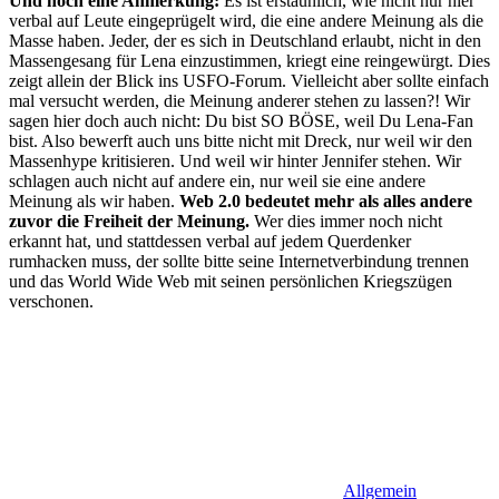
Und noch eine Anmerkung:
Es ist erstaunlich, wie nicht nur hier
verbal auf Leute eingeprügelt wird, die eine andere Meinung als die
Masse haben. Jeder, der es sich in Deutschland erlaubt, nicht in den
Massengesang für Lena einzustimmen, kriegt eine reingewürgt. Dies
zeigt allein der Blick ins USFO-Forum. Vielleicht aber sollte einfach
mal versucht werden, die Meinung anderer stehen zu lassen?! Wir
sagen hier doch auch nicht: Du bist SO BÖSE, weil Du Lena-Fan
bist. Also bewerft auch uns bitte nicht mit Dreck, nur weil wir den
Massenhype kritisieren. Und weil wir hinter Jennifer stehen. Wir
schlagen auch nicht auf andere ein, nur weil sie eine andere
Meinung als wir haben.
Web 2.0 bedeutet mehr als alles andere
zuvor die Freiheit der Meinung.
Wer dies immer noch nicht
erkannt hat, und stattdessen verbal auf jedem Querdenker
rumhacken muss, der sollte bitte seine Internetverbindung trennen
und das World Wide Web mit seinen persönlichen Kriegszügen
verschonen.
Allgemein