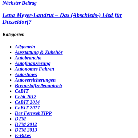
Nächster Beitrag
Lena Meyer-Landrut – Das (Abschieds-) Lied für
Düsseldorf?
Kategorien
Allgemein
Ausstattung & Zubehör
Autobranche
Autofinanzierung
Autonomes Fahren
Autoshows
Autoversicherungen
Brennstoffzellenantrieb
CeBIT
Cebit 2012
CeBIT 2014
CeBIT 2017
Der FernsehTIPP
DTM
DTM 2012
DTM 2013
E-Bikes