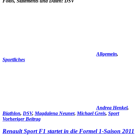
Fotos, Statements und Daten: DSV
Allgemein
,
Sportliches
Andrea Henkel
,
Biathlon
,
DSV
,
Magdalena Neuner
,
Michael Greis
,
Sport
Beitragsnavigation
Vorheriger Beitrag
Renault Sport F1 startet in die Formel 1-Saison 2011