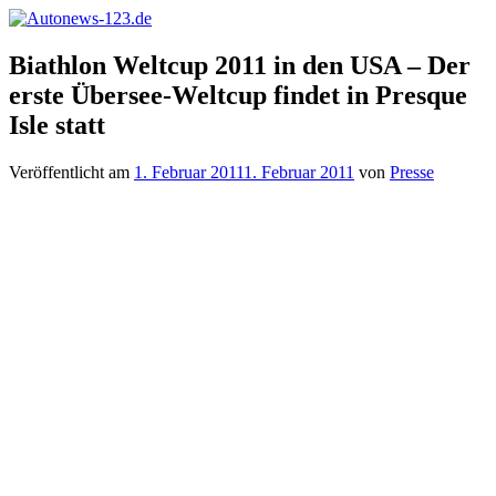
Zum
Inhalt
Autonews-
Autonews
springen
Biathlon Weltcup 2011 in den USA – Der
123.de
mit
erste Übersee-Weltcup findet in Presque
Charme
Isle statt
Veröffentlicht am
1. Februar 2011
1. Februar 2011
von
Presse