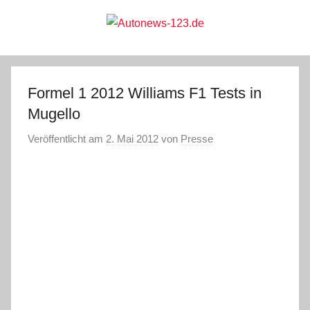
Zum
Inhalt
springen
Autonews-
Autonews
mit
Charme
123.de
Formel 1 2012 Williams F1 Tests in
Mugello
Veröffentlicht am
2. Mai 2012
von
Presse