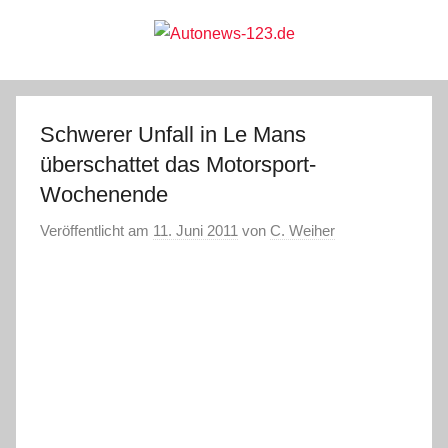
Zum
Inhalt
springen
Autonews-
Autonews
mit
Charme
123.de
Schwerer Unfall in Le Mans
überschattet das Motorsport-
Wochenende
Veröffentlicht am
11. Juni 2011
von
C. Weiher