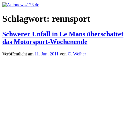
Zum
Inhalt
Autonews-
Autonews
springen
Schlagwort:
rennsport
123.de
mit
Charme
Schwerer Unfall in Le Mans überschattet
das Motorsport-Wochenende
Veröffentlicht am
11. Juni 2011
von
C. Weiher