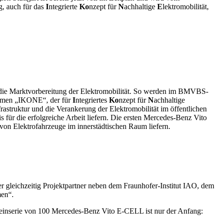
g, auch für das
I
ntegrierte
Ko
nzept für
N
achhaltige
E
lektromobilität,
die Marktvorbereitung der Elektromobilität. So werden im BMVBS-
 Namen „IKONE“, der für
I
ntegriertes
Ko
nzept für
N
achhaltige
rastruktur und die Verankerung der Elektromobilität im öffentlichen
 für die erfolgreiche Arbeit liefern. Die ersten Mercedes-Benz Vito
von Elektrofahrzeuge im innerstädtischen Raum liefern.
gleichzeitig Projektpartner neben dem Fraunhofer-Institut IAO, dem
men“.
Kleinserie von 100 Mercedes-Benz Vito E-CELL ist nur der Anfang: