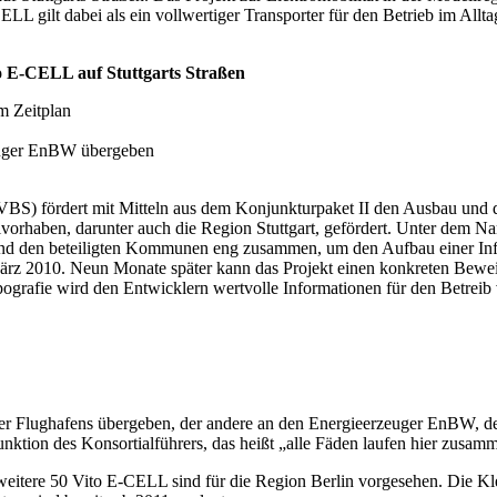
 gilt dabei als ein vollwertiger Transporter für den Betrieb im Allta
o E-CELL auf Stuttgarts Straßen
im Zeitplan
zeuger EnBW übergeben
BS) fördert mit Mitteln aus dem Konjunkturpaket II den Ausbau und 
lvorhaben, darunter auch die Region Stuttgart, gefördert. Unter dem
rie und den beteiligten Kommunen eng zusammen, um den Aufbau einer Inf
März 2010. Neun Monate später kann das Projekt einen konkreten Beweis
grafie wird den Entwicklern wertvolle Informationen für den Betreib 
r Flughafens übergeben, der andere an den Energieerzeuger EnBW, der 
tion des Konsortialführers, das heißt „alle Fäden laufen hier zusam
, weitere 50 Vito E-CELL sind für die Region Berlin vorgesehen. Die 