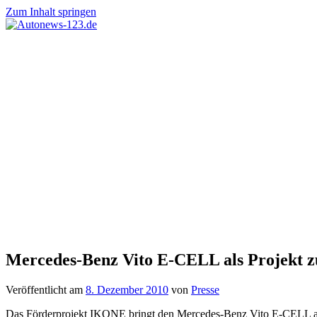
Zum Inhalt springen
Autonews-
Autonews
123.de
mit
Charme
Mercedes-Benz Vito E-CELL als Projekt zu
Veröffentlicht am
8. Dezember 2010
von
Presse
Das Förderprojekt IKONE bringt den Mercedes-Benz Vito E-CELL auf Stu