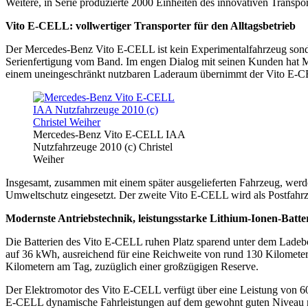
Weitere, in Serie produzierte 2000 Einheiten des innovativen Transport
Vito E-CELL: vollwertiger Transporter für den Alltagsbetrieb
Der Mercedes-Benz Vito E-CELL ist kein Experimentalfahrzeug sondern e
Serienfertigung vom Band. Im engen Dialog mit seinen Kunden hat M
einem uneingeschränkt nutzbaren Laderaum übernimmt der Vito E-CE
Mercedes-Benz Vito E-CELL IAA
Nutzfahrzeuge 2010 (c) Christel
Weiher
Insgesamt, zusammen mit einem später ausgelieferten Fahrzeug, werd
Umweltschutz eingesetzt. Der zweite Vito E-CELL wird als Postfahrz
Modernste Antriebstechnik, leistungsstarke Lithium-Ionen-Batte
Die Batterien des Vito E-CELL ruhen Platz sparend unter dem Ladebod
auf 36 kWh, ausreichend für eine Reichweite von rund 130 Kilometern
Kilometern am Tag, zuzüglich einer großzügigen Reserve.
Der Elektromotor des Vito E-CELL verfügt über eine Leistung von 60
E-CELL dynamische Fahrleistungen auf dem gewohnt guten Niveau mod