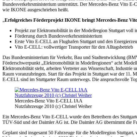
Bundesverkehrsministerium unterstützt. Der Mercedes-Benz Vito E-CELL
wie IKONE ausgeschrieben heißt.
„
Erfolgreiches Förderprojekt IKONE bringt Mercedes-Benz Vit
Projekt zur Elektromobilität in der Modellregion Stuttgart voll 
Förderung durch Bundesverkehrsministerium
Erste Vito E-CELL an Flughafen Stuttgart und den Energier
Vito E-CELL: vollwertiger Transporter für den Alltagsbetrieb
Das Bundesministerium für Verkehr, Bau und Stadtentwicklung (BMV
Förderschwerpunkt „Elektromobilität in Modellregionen“ acht Model
E
lektromobilität steht, arbeiten Vertreter aus Wissenschaft, Indust
Raum voranzubringen. Start für das Projekt in Stuttgart war der 11. 
E-CELL sind im Stuttgarter Raum unterwegs. Die anspruchsvolle Topo
Mercedes-Benz Vito E-CELL IAA
Nutzfahrzeuge 2010 (c) Christel Weiher
Ein Mercedes-Benz Vito E-CELL wurde den Betreibern des Stuttgarte
TÜV-Süd und der Daimler AG ist. Die Daimler AG übernimmt die Funk
Geplant sind insgesamt 50 Fahrzeuge für die Modellregion Stuttgart