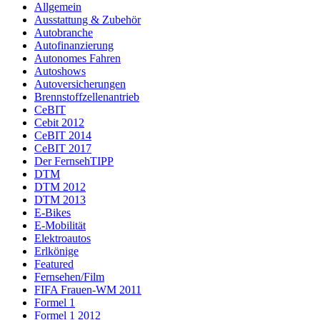
Allgemein
Ausstattung & Zubehör
Autobranche
Autofinanzierung
Autonomes Fahren
Autoshows
Autoversicherungen
Brennstoffzellenantrieb
CeBIT
Cebit 2012
CeBIT 2014
CeBIT 2017
Der FernsehTIPP
DTM
DTM 2012
DTM 2013
E-Bikes
E-Mobilität
Elektroautos
Erlkönige
Featured
Fernsehen/Film
FIFA Frauen-WM 2011
Formel 1
Formel 1 2012