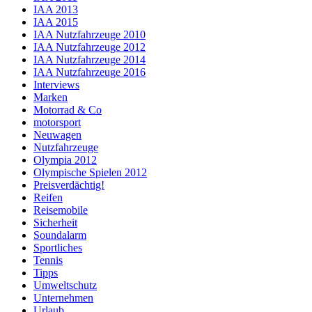
IAA 2013
IAA 2015
IAA Nutzfahrzeuge 2010
IAA Nutzfahrzeuge 2012
IAA Nutzfahrzeuge 2014
IAA Nutzfahrzeuge 2016
Interviews
Marken
Motorrad & Co
motorsport
Neuwagen
Nutzfahrzeuge
Olympia 2012
Olympische Spielen 2012
Preisverdächtig!
Reifen
Reisemobile
Sicherheit
Soundalarm
Sportliches
Tennis
Tipps
Umweltschutz
Unternehmen
Urlaub