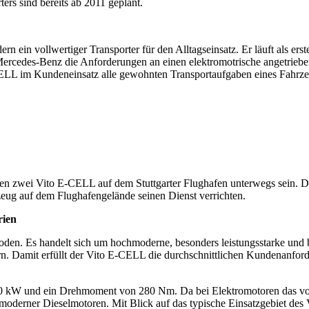
ers sind bereits ab 2011 geplant.
in vollwertiger Transporter für den Alltagseinsatz. Er läuft als erste
ercedes-Benz die Anforderungen an einen elektromotrische angetrieb
LL im Kundeneinsatz alle gewohnten Transportaufgaben eines Fahrzeu
en zwei Vito E-CELL auf dem Stuttgarter Flughafen unterwegs sein. D
eug auf dem Flughafengelände seinen Dienst verrichten.
rien
en. Es handelt sich um hochmoderne, besonders leistungsstarke und be
. Damit erfüllt der Vito E-CELL die durchschnittlichen Kundenanforde
 kW und ein Drehmoment von 280 Nm. Da bei Elektromotoren das volle 
erner Dieselmotoren. Mit Blick auf das typische Einsatzgebiet des 