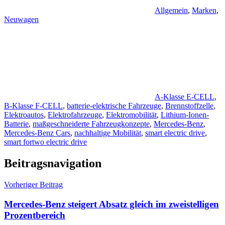
Allgemein
,
Marken
,
Neuwagen
A-Klasse E-CELL
,
B-Klasse F-CELL
,
batterie-elektrische Fahrzeuge
,
Brennstoffzelle
,
Elektroautos
,
Elektrofahrzeuge
,
Elektromobilität
,
Lithium-Ionen-
Batterie
,
maßgeschneiderte Fahrzeugkonzepte
,
Mercedes-Benz
,
Mercedes-Benz Cars
,
nachhaltige Mobilität
,
smart electric drive
,
smart fortwo electric drive
Beitragsnavigation
Vorheriger Beitrag
Mercedes-Benz steigert Absatz gleich im zweistelligen
Prozentbereich