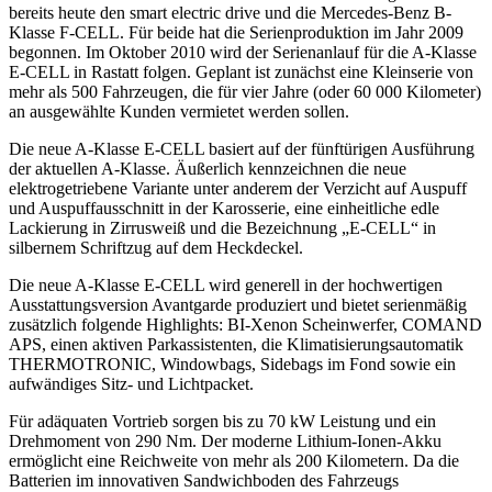
bereits heute den smart electric drive und die Mercedes-Benz B-
Klasse F-CELL. Für beide hat die Serienproduktion im Jahr 2009
begonnen. Im Oktober 2010 wird der Serienanlauf für die A-Klasse
E-CELL in Rastatt folgen. Geplant ist zunächst eine Kleinserie von
mehr als 500 Fahrzeugen, die für vier Jahre (oder 60 000 Kilometer)
an ausgewählte Kunden vermietet werden sollen.
Die neue A-Klasse E-CELL basiert auf der fünftürigen Ausführung
der aktuellen A-Klasse. Äußerlich kennzeichnen die neue
elektrogetriebene Variante unter anderem der Verzicht auf Auspuff
und Auspuffausschnitt in der Karosserie, eine einheitliche edle
Lackierung in Zirrusweiß und die Bezeichnung „E-CELL“ in
silbernem Schriftzug auf dem Heckdeckel.
Die neue A-Klasse E-CELL wird generell in der hochwertigen
Ausstattungsversion Avantgarde produziert und bietet serienmäßig
zusätzlich folgende Highlights: BI-Xenon Scheinwerfer, COMAND
APS, einen aktiven Parkassistenten, die Klimatisierungsautomatik
THERMOTRONIC, Windowbags, Sidebags im Fond sowie ein
aufwändiges Sitz- und Lichtpacket.
Für adäquaten Vortrieb sorgen bis zu 70 kW Leistung und ein
Drehmoment von 290 Nm. Der moderne Lithium-Ionen-Akku
ermöglicht eine Reichweite von mehr als 200 Kilometern. Da die
Batterien im innovativen Sandwichboden des Fahrzeugs