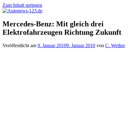
Zum Inhalt springen
Autonews-
Autonews
Mercedes-Benz: Mit gleich drei
123.de
mit
Elektrofahrzeugen Richtung Zukunft
Charme
Veröffentlicht am
9. Januar 2010
9. Januar 2010
von
C. Weiher