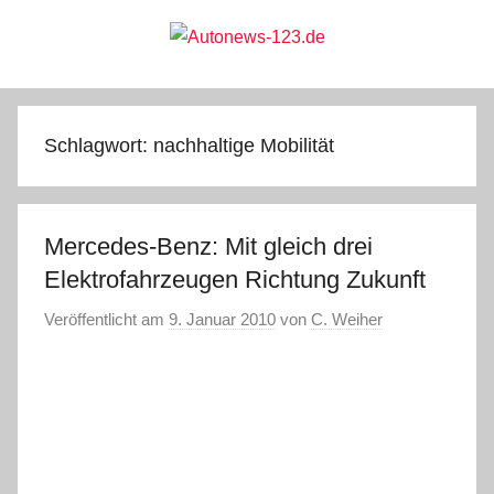
Zum
Inhalt
springen
Autonews-
Autonews
mit
Charme
123.de
Schlagwort:
nachhaltige Mobilität
Mercedes-Benz: Mit gleich drei
Elektrofahrzeugen Richtung Zukunft
Veröffentlicht am
9. Januar 2010
von
C. Weiher