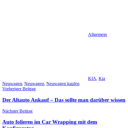
Allgemein
KIA
,
Kia
Neuwagen
,
Neuwagen
,
Neuwagen kaufen
Beitragsnavigation
Vorheriger Beitrag
Der Altauto Ankauf – Das sollte man darüber wissen
Nächster Beitrag
Auto folieren im Car Wrapping mit dem