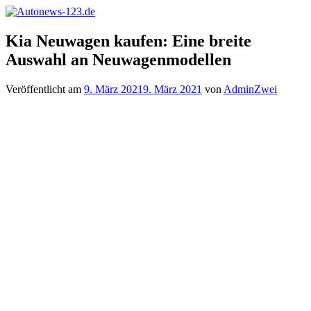
Zum
Inhalt
Autonews-
Autonews
springen
Kia Neuwagen kaufen: Eine breite
123.de
mit
Auswahl an Neuwagenmodellen
Charme
Veröffentlicht am
9. März 2021
9. März 2021
von
AdminZwei