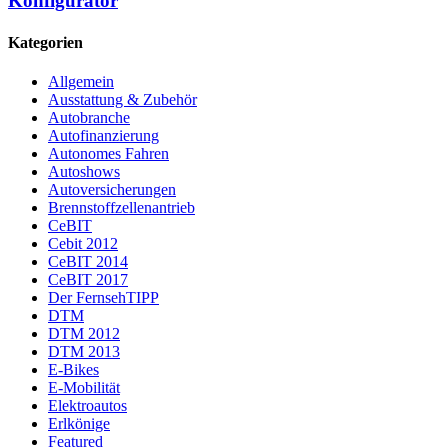
Konfigurator
Kategorien
Allgemein
Ausstattung & Zubehör
Autobranche
Autofinanzierung
Autonomes Fahren
Autoshows
Autoversicherungen
Brennstoffzellenantrieb
CeBIT
Cebit 2012
CeBIT 2014
CeBIT 2017
Der FernsehTIPP
DTM
DTM 2012
DTM 2013
E-Bikes
E-Mobilität
Elektroautos
Erlkönige
Featured