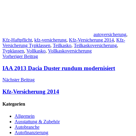
autoversicherung
,
Kfz-Haftpflicht
,
kfz-versicherung
,
Kfz-Versicherung 2014
,
Kfz-
Versicherung Typklassen
,
Teilkasko
,
Teilkaskoversicherung
,
Typklassen
,
Vollkasko
,
Vollkaskoversicherung
Beitragsnavigation
Vorheriger Beitrag
IAA 2013 Dacia Duster rundum modernisiert
Nächster Beitrag
Kfz-Versicherung 2014
Kategorien
Allgemein
Ausstattung & Zubehör
Autobranche
Autofinanzierung