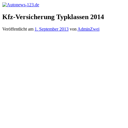
Zum
Inhalt
Autonews-
Autonews
springen
Kfz-Versicherung Typklassen 2014
123.de
mit
Charme
Veröffentlicht am
1. September 2013
von
AdminZwei