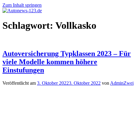
Zum Inhalt springen
Autonews-
Autonews
Schlagwort:
Vollkasko
123.de
mit
Charme
Autoversicherung Typklassen 2023 – Für
viele Modelle kommen höhere
Einstufungen
Veröffentlicht am
3. Oktober 2022
3. Oktober 2022
von
AdminZwei