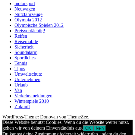
motorsport
Neuwagen
Nutzfahrzeuge
Olympia 2012
Olympische Spielen 2012
Preisverdächtig!
Reifen
Reisemobile
Sicherheit
Soundalarm
Sportliches
Tennis
Tipps
Umweltschutz
Unternehmen
Urlaub
Van
Verkehrsmeldungen
Winterspiele 2010
Zukunft
WordPress-Theme: Donovan von ThemeZee.
Diese Website benutzt Cookies. Wenn du die Website weiter nutzt,
gehen wir von deinem Einverständnis aus.
OK
Nein
Du kannst deine Zustimmung jederzeit widerrufen, indem du den