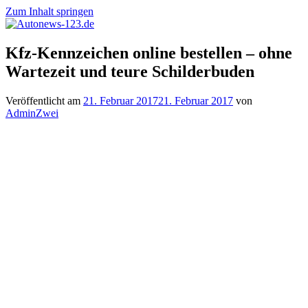
Zum Inhalt springen
Autonews-
Autonews
Kfz-Kennzeichen online bestellen – ohne
123.de
mit
Wartezeit und teure Schilderbuden
Charme
Veröffentlicht am
21. Februar 2017
21. Februar 2017
von
AdminZwei