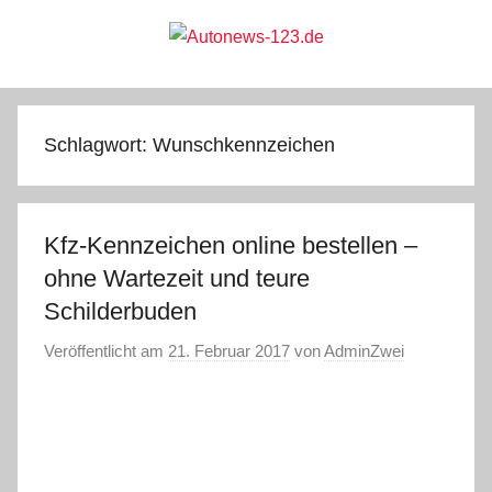
Zum
Inhalt
springen
Autonews-
Autonews
mit
Charme
123.de
Schlagwort:
Wunschkennzeichen
Kfz-Kennzeichen online bestellen –
ohne Wartezeit und teure
Schilderbuden
Veröffentlicht am
21. Februar 2017
von
AdminZwei