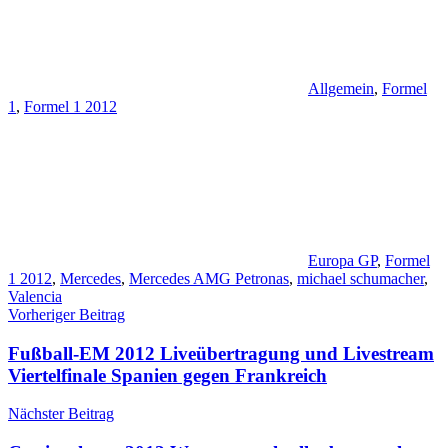
Allgemein
,
Formel
1
,
Formel 1 2012
Europa GP
,
Formel
1 2012
,
Mercedes
,
Mercedes AMG Petronas
,
michael schumacher
,
Valencia
Beitragsnavigation
Vorheriger Beitrag
Fußball-EM 2012 Liveübertragung und Livestream
Viertelfinale Spanien gegen Frankreich
Nächster Beitrag