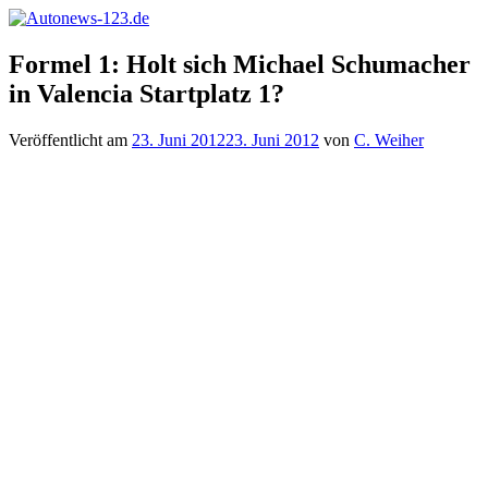
Zum
Inhalt
Autonews-
Autonews
springen
Formel 1: Holt sich Michael Schumacher
123.de
mit
in Valencia Startplatz 1?
Charme
Veröffentlicht am
23. Juni 2012
23. Juni 2012
von
C. Weiher