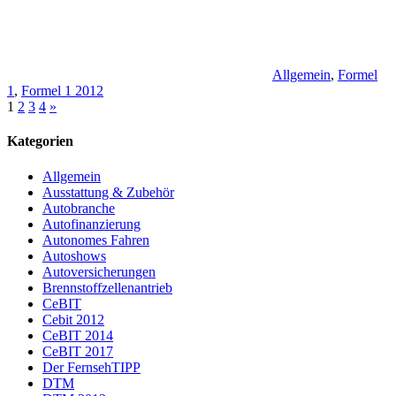
Allgemein
,
Formel
1
,
Formel 1 2012
Seitennummerierung
Nächste
1
2
3
4
»
Beiträge
der
Kategorien
Beiträge
Allgemein
Ausstattung & Zubehör
Autobranche
Autofinanzierung
Autonomes Fahren
Autoshows
Autoversicherungen
Brennstoffzellenantrieb
CeBIT
Cebit 2012
CeBIT 2014
CeBIT 2017
Der FernsehTIPP
DTM