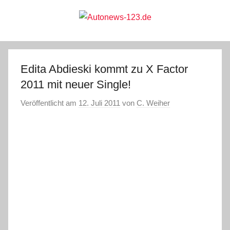
Zum
Inhalt
springen
Autonews-
Autonews
mit
Charme
123.de
Edita Abdieski kommt zu X Factor
2011 mit neuer Single!
Veröffentlicht am
12. Juli 2011
von
C. Weiher