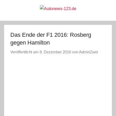
Zum
Inhalt
springen
Autonews-
Autonews
mit
Charme
123.de
Das Ende der F1 2016: Rosberg
gegen Hamilton
Veröffentlicht am
8. Dezember 2016
von
AdminZwei