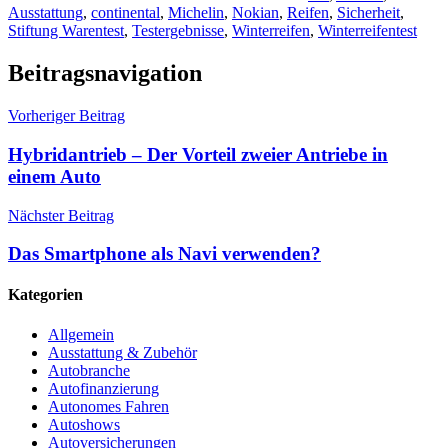
Ausstattung
,
continental
,
Michelin
,
Nokian
,
Reifen
,
Sicherheit
,
Stiftung Warentest
,
Testergebnisse
,
Winterreifen
,
Winterreifentest
Beitragsnavigation
Vorheriger Beitrag
Hybridantrieb – Der Vorteil zweier Antriebe in
einem Auto
Nächster Beitrag
Das Smartphone als Navi verwenden?
Kategorien
Allgemein
Ausstattung & Zubehör
Autobranche
Autofinanzierung
Autonomes Fahren
Autoshows
Autoversicherungen