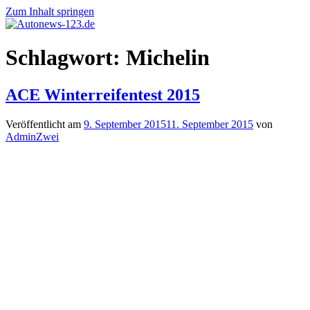
Zum Inhalt springen
Autonews-
Autonews
Schlagwort:
Michelin
123.de
mit
Charme
ACE Winterreifentest 2015
Veröffentlicht am
9. September 2015
11. September 2015
von
AdminZwei