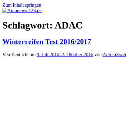
Zum Inhalt springen
Autonews-
Autonews
Schlagwort:
ADAC
123.de
mit
Charme
Winterreifen Test 2016/2017
Veröffentlicht am
9. Juli 2016
22. Oktober 2016
von
AdminZwei