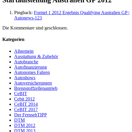
Startaufstellung Australien GP 2012
“
Pingback:
Formel 1 2012 Ergebnis Qualifying Australien GP |
Autonews-123
Die Kommentare sind geschlossen.
Kategorien
Allgemein
Ausstattung & Zubehör
Autobranche
Autofinanzierung
Autonomes Fahren
Autoshows
Autoversicherungen
Brennstoffzellenantrieb
CeBIT
Cebit 2012
CeBIT 2014
CeBIT 2017
Der FernsehTIPP
DTM
DTM 2012
DTM 2013