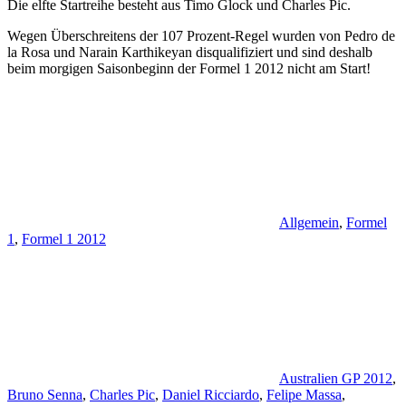
Die elfte Startreihe besteht aus Timo Glock und Charles Pic.
Wegen Überschreitens der 107 Prozent-Regel wurden von Pedro de
la Rosa und Narain Karthikeyan disqualifiziert und sind deshalb
beim morgigen Saisonbeginn der Formel 1 2012 nicht am Start!
Allgemein
,
Formel
1
,
Formel 1 2012
Australien GP 2012
,
Bruno Senna
,
Charles Pic
,
Daniel Ricciardo
,
Felipe Massa
,