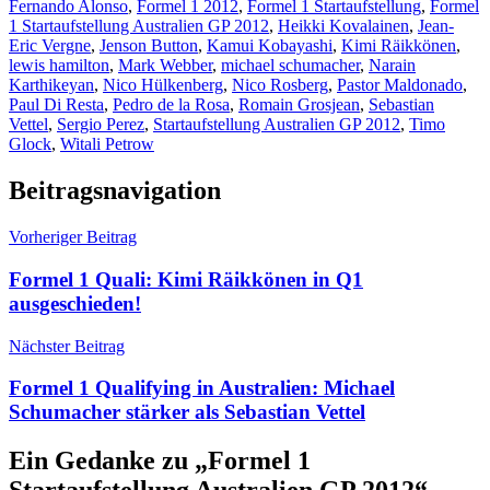
Fernando Alonso
,
Formel 1 2012
,
Formel 1 Startaufstellung
,
Formel
1 Startaufstellung Australien GP 2012
,
Heikki Kovalainen
,
Jean-
Eric Vergne
,
Jenson Button
,
Kamui Kobayashi
,
Kimi Räikkönen
,
lewis hamilton
,
Mark Webber
,
michael schumacher
,
Narain
Karthikeyan
,
Nico Hülkenberg
,
Nico Rosberg
,
Pastor Maldonado
,
Paul Di Resta
,
Pedro de la Rosa
,
Romain Grosjean
,
Sebastian
Vettel
,
Sergio Perez
,
Startaufstellung Australien GP 2012
,
Timo
Glock
,
Witali Petrow
Beitragsnavigation
Vorheriger Beitrag
Formel 1 Quali: Kimi Räikkönen in Q1
ausgeschieden!
Nächster Beitrag
Formel 1 Qualifying in Australien: Michael
Schumacher stärker als Sebastian Vettel
Ein Gedanke zu „
Formel 1