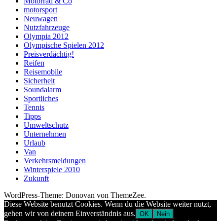
Motorrad & Co
motorsport
Neuwagen
Nutzfahrzeuge
Olympia 2012
Olympische Spielen 2012
Preisverdächtig!
Reifen
Reisemobile
Sicherheit
Soundalarm
Sportliches
Tennis
Tipps
Umweltschutz
Unternehmen
Urlaub
Van
Verkehrsmeldungen
Winterspiele 2010
Zukunft
WordPress-Theme: Donovan von ThemeZee.
Diese Website benutzt Cookies. Wenn du die Website weiter nutzt,
gehen wir von deinem Einverständnis aus.
OK
Nein