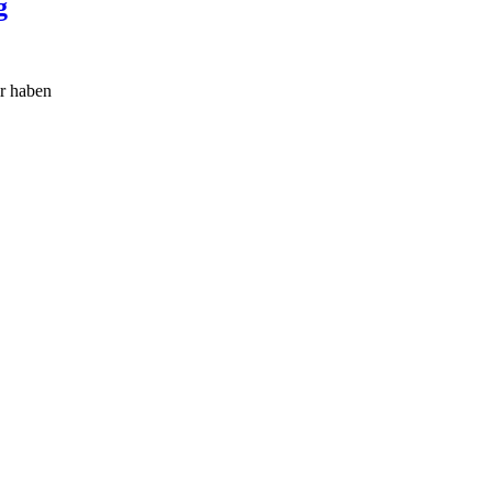
g
r haben