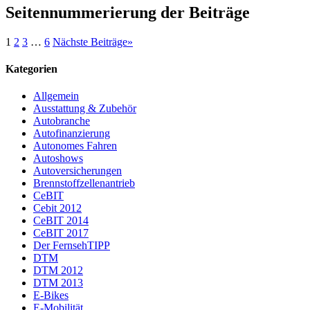
Seitennummerierung der Beiträge
1
2
3
…
6
Nächste Beiträge
»
Kategorien
Allgemein
Ausstattung & Zubehör
Autobranche
Autofinanzierung
Autonomes Fahren
Autoshows
Autoversicherungen
Brennstoffzellenantrieb
CeBIT
Cebit 2012
CeBIT 2014
CeBIT 2017
Der FernsehTIPP
DTM
DTM 2012
DTM 2013
E-Bikes
E-Mobilität