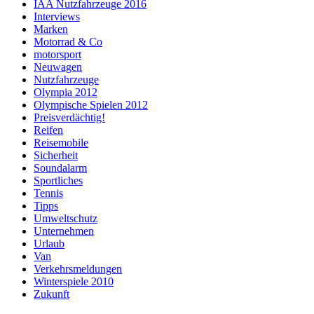
IAA Nutzfahrzeuge 2016
Interviews
Marken
Motorrad & Co
motorsport
Neuwagen
Nutzfahrzeuge
Olympia 2012
Olympische Spielen 2012
Preisverdächtig!
Reifen
Reisemobile
Sicherheit
Soundalarm
Sportliches
Tennis
Tipps
Umweltschutz
Unternehmen
Urlaub
Van
Verkehrsmeldungen
Winterspiele 2010
Zukunft