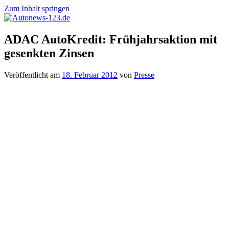
Zum Inhalt springen
Autonews-
Autonews
ADAC AutoKredit: Frühjahrsaktion mit
123.de
mit
gesenkten Zinsen
Charme
Veröffentlicht am
18. Februar 2012
von
Presse