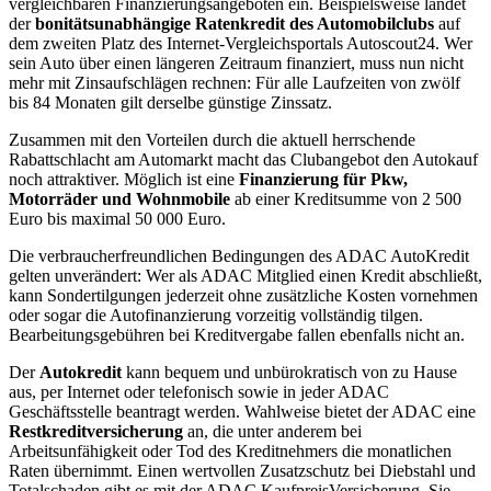
vergleichbaren Finanzierungsangeboten ein. Beispielsweise landet
der
bonitätsunabhängige Ratenkredit des Automobilclubs
auf
dem zweiten Platz des Internet-Vergleichsportals Autoscout24. Wer
sein Auto über einen längeren Zeitraum finanziert, muss nun nicht
mehr mit Zinsaufschlägen rechnen: Für alle Laufzeiten von zwölf
bis 84 Monaten gilt derselbe günstige Zinssatz.
Zusammen mit den Vorteilen durch die aktuell herrschende
Rabattschlacht am Automarkt macht das Clubangebot den Autokauf
noch attraktiver. Möglich ist eine
Finanzierung für Pkw,
Motorräder und Wohnmobile
ab einer Kreditsumme von 2 500
Euro bis maximal 50 000 Euro.
Die verbraucherfreundlichen Bedingungen des ADAC AutoKredit
gelten unverändert: Wer als ADAC Mitglied einen Kredit abschließt,
kann Sondertilgungen jederzeit ohne zusätzliche Kosten vornehmen
oder sogar die Autofinanzierung vorzeitig vollständig tilgen.
Bearbeitungsgebühren bei Kreditvergabe fallen ebenfalls nicht an.
Der
Autokredit
kann bequem und unbürokratisch von zu Hause
aus, per Internet oder telefonisch sowie in jeder ADAC
Geschäftsstelle beantragt werden. Wahlweise bietet der ADAC eine
Restkreditversicherung
an, die unter anderem bei
Arbeitsunfähigkeit oder Tod des Kreditnehmers die monatlichen
Raten übernimmt. Einen wertvollen Zusatzschutz bei Diebstahl und
Totalschaden gibt es mit der ADAC KaufpreisVersicherung. Sie