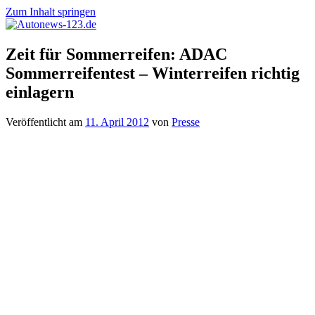
Zum Inhalt springen
Autonews-
Autonews
Zeit für Sommerreifen: ADAC
123.de
mit
Sommerreifentest – Winterreifen richtig
Charme
einlagern
Veröffentlicht am
11. April 2012
von
Presse