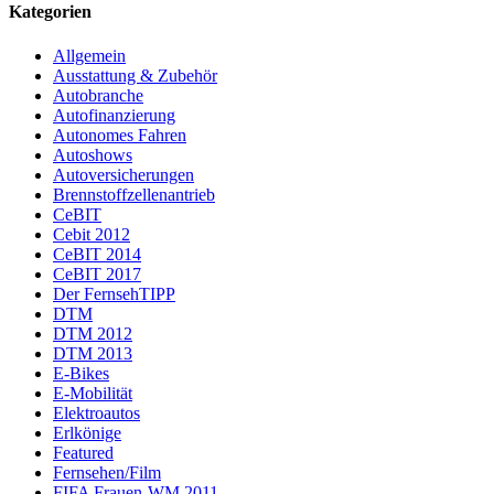
Kategorien
Allgemein
Ausstattung & Zubehör
Autobranche
Autofinanzierung
Autonomes Fahren
Autoshows
Autoversicherungen
Brennstoffzellenantrieb
CeBIT
Cebit 2012
CeBIT 2014
CeBIT 2017
Der FernsehTIPP
DTM
DTM 2012
DTM 2013
E-Bikes
E-Mobilität
Elektroautos
Erlkönige
Featured
Fernsehen/Film
FIFA Frauen-WM 2011