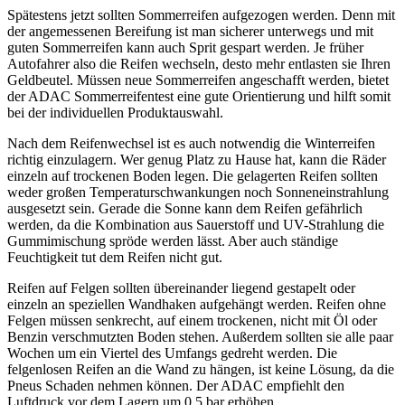
Spätestens jetzt sollten Sommerreifen aufgezogen werden. Denn mit
der angemessenen Bereifung ist man sicherer unterwegs und mit
guten Sommerreifen kann auch Sprit gespart werden. Je früher
Autofahrer also die Reifen wechseln, desto mehr entlasten sie Ihren
Geldbeutel. Müssen neue Sommerreifen angeschafft werden, bietet
der ADAC Sommerreifentest eine gute Orientierung und hilft somit
bei der individuellen Produktauswahl.
Nach dem Reifenwechsel ist es auch notwendig die Winterreifen
richtig einzulagern. Wer genug Platz zu Hause hat, kann die Räder
einzeln auf trockenen Boden legen. Die gelagerten Reifen sollten
weder großen Temperaturschwankungen noch Sonneneinstrahlung
ausgesetzt sein. Gerade die Sonne kann dem Reifen gefährlich
werden, da die Kombination aus Sauerstoff und UV-Strahlung die
Gummimischung spröde werden lässt. Aber auch ständige
Feuchtigkeit tut dem Reifen nicht gut.
Reifen auf Felgen sollten übereinander liegend gestapelt oder
einzeln an speziellen Wandhaken aufgehängt werden. Reifen ohne
Felgen müssen senkrecht, auf einem trockenen, nicht mit Öl oder
Benzin verschmutzten Boden stehen. Außerdem sollten sie alle paar
Wochen um ein Viertel des Umfangs gedreht werden. Die
felgenlosen Reifen an die Wand zu hängen, ist keine Lösung, da die
Pneus Schaden nehmen können. Der ADAC empfiehlt den
Luftdruck vor dem Lagern um 0,5 bar erhöhen.