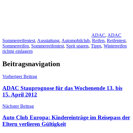
ADAC
,
ADAC
Sommerreifentest
,
Ausstattung
,
Automobilclub
,
Reifen
,
Reifentest
,
Sommerreifen
,
Sommerreifentest
,
Sprit sparen
,
Tipps
,
Winterreifen
richtig einlagern
Beitragsnavigation
Vorheriger Beitrag
ADAC Stauprognose für das Wochenende 13. bis
15. April 2012
Nächster Beitrag
Auto Club Europa: Kindereinträge im Reisepass der
Eltern verlieren Gültigkeit