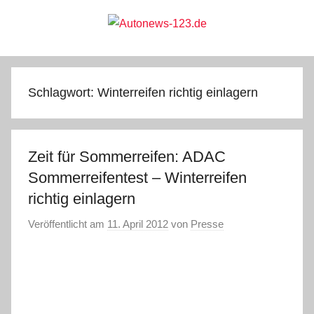
Zum
Inhalt
springen
Autonews-
Autonews
mit
Charme
123.de
Schlagwort:
Winterreifen richtig einlagern
Zeit für Sommerreifen: ADAC
Sommerreifentest – Winterreifen
richtig einlagern
Veröffentlicht am
11. April 2012
von
Presse