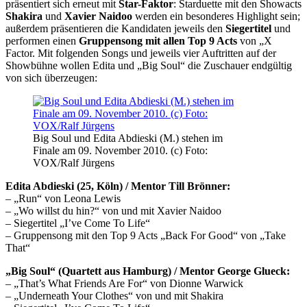
präsentiert sich erneut mit
Star-Faktor
: Starduette mit den Showacts
Shakira
und
Xavier Naidoo
werden ein besonderes Highlight sein;
außerdem präsentieren die Kandidaten jeweils den
Siegertitel
und
performen einen
Gruppensong mit allen Top 9 Acts
von „X
Factor. Mit folgenden Songs und jeweils vier Auftritten auf der
Showbühne wollen Edita und „Big Soul“ die Zuschauer endgültig
von sich überzeugen:
Big Soul und Edita Abdieski (M.) stehen im
Finale am 09. November 2010. (c) Foto:
VOX/Ralf Jürgens
Edita Abdieski (25, Köln) / Mentor Till Brönner:
– „Run“ von Leona Lewis
– „Wo willst du hin?“ von und mit Xavier Naidoo
– Siegertitel „I’ve Come To Life“
– Gruppensong mit den Top 9 Acts „Back For Good“ von „Take
That“
„Big Soul“ (Quartett aus Hamburg) / Mentor George Glueck:
– „That’s What Friends Are For“ von Dionne Warwick
– „Underneath Your Clothes“ von und mit Shakira