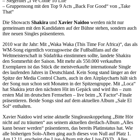
– Siegertitel „I’ve Come To Life“
– Gruppensong mit den Top 9 Acts „Back For Good“ von „Take
That“
Die Showacts
Shakira
und
Xavier Naidoo
werden nicht nur
gemeinsam mit den Kandidaten auf der Bühne stehen, sondern auch
ihre neuen Singles präsentieren.
2010 war ihr Jahr: Mit „Waka Waka (This Time For Africa)“, das als
WM-Song eigentlich vorzugsweise die Fußballfans auf die
Weltmeisterschaft in Südafrika einstimmen sollte, landete Shakira
den Sommerhit der Saison. Mit mehr als 550.000 verkauften
Exemplaren ist das Stück die meistverkaufte internationale Single
des laufenden Jahres in Deutschland. Kein Song stand länger an der
Spitze der Media Control Charts, auch in den Airplaycharts hält sich
der Song nun schon seit Monaten in der Spitzengruppe. Mit „Loca“
hat Shakira jetzt den nächsten Hit im Gepäck und wird ihn – zum
ersten Mal im deutschen Fernsehen – live beim „X Factor“-Finale
präsentieren. Beide Songs sind auf dem aktuellen Album „Sale El
Sol“ enthalten.
Xavier Naidoo wird seine aktuelle Singleauskoppelung „Bitte Hör
nicht auf zu träumen“ aus seinem aktuellen dreifach-Album „Alles
kann besser werden“ präsentieren, das bereits Platinstatus hat. Wie
alle bisherigen Solo-Alben ging auch dieses von Null auf Platz 1.
Am 12.11. erscheint das Live-Album mit der Live-DVD „Alles