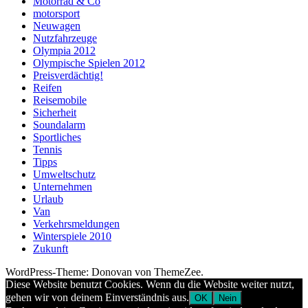
Motorrad & Co
motorsport
Neuwagen
Nutzfahrzeuge
Olympia 2012
Olympische Spielen 2012
Preisverdächtig!
Reifen
Reisemobile
Sicherheit
Soundalarm
Sportliches
Tennis
Tipps
Umweltschutz
Unternehmen
Urlaub
Van
Verkehrsmeldungen
Winterspiele 2010
Zukunft
WordPress-Theme: Donovan von ThemeZee.
Diese Website benutzt Cookies. Wenn du die Website weiter nutzt,
gehen wir von deinem Einverständnis aus.
OK
Nein