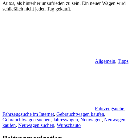
Autos, als hinterher unzufrieden zu sein. Ein neuer Wagen wird
schließlich nicht jeden Tag gekauft.
Allgemein
,
Tipps
Fahrzeugsuche
,
Fahrzeugsuche im Internet
,
Gebrauchtwagen kaufen
,
Gebrauchtwagen suchen
,
Jahreswagen
,
Neuwagen
,
Neuwagen
kaufen
,
Neuwagen suchen
,
Wunschauto