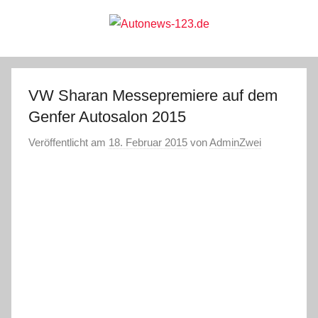
Zum
Inhalt
springen
Autonews-
Autonews
mit
Charme
123.de
VW Sharan Messepremiere auf dem
Genfer Autosalon 2015
Veröffentlicht am
18. Februar 2015
von
AdminZwei