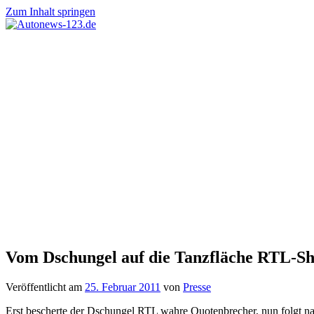
Zum Inhalt springen
Autonews-
Autonews
123.de
mit
Charme
Vom Dschungel auf die Tanzfläche RTL-Show
Veröffentlicht am
25. Februar 2011
von
Presse
Erst bescherte der Dschungel RTL wahre Quotenbrecher, nun folgt na