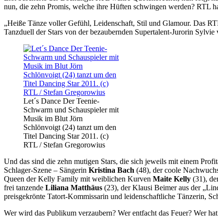
nun, die zehn Promis, welche ihre Hüften schwingen werden? RTL hat
„Heiße Tänze voller Gefühl, Leidenschaft, Stil und Glamour. Das RTL-
Tanzduell der Stars von der bezaubernden Supertalent-Jurorin Sylvie 
Let´s Dance Der Teenie-
Schwarm und Schauspieler mit
Musik im Blut Jörn
Schlönvoigt (24) tanzt um den
Titel Dancing Star 2011. (c)
RTL / Stefan Gregorowius
Und das sind die zehn mutigen Stars, die sich jeweils mit einem Pro
Schlager-Szene – Sängerin
Kristina Bach
(48), der coole Nachwuc
Queen der Kelly Family mit weiblichen Kurven
Maite Kelly
(31), de
frei tanzende
Liliana Matthäus
(23), der Klausi Beimer aus der „Lin
preisgekrönte Tatort-Kommissarin und leidenschaftliche Tänzerin, Sc
Wer wird das Publikum verzaubern? Wer entfacht das Feuer? Wer hat 