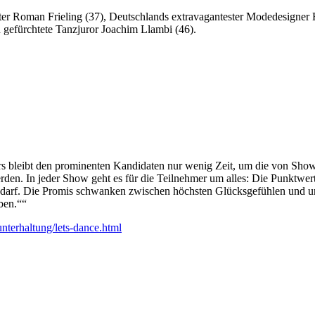
hter Roman Frieling (37), Deutschlands extravagantester Modedesigner 
 gefürchtete Tanzjuror Joachim Llambi (46).
Stars bleibt den prominenten Kandidaten nur wenig Zeit, um die von 
erden. In jeder Show geht es für die Teilnehmer um alles: Die Punktw
en darf. Die Promis schwanken zwischen höchsten Glücksgefühlen und 
aben.““
nterhaltung/lets-dance.html