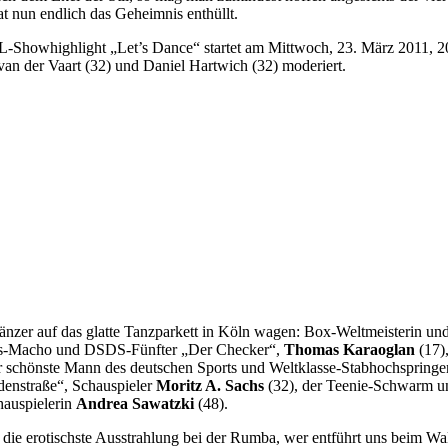
 nun endlich das Geheimnis enthüllt.
Showhighlight „Let’s Dance“ startet am Mittwoch, 23. März 2011, 20.15
van der Vaart (32) und Daniel Hartwich (32) moderiert.
fitänzer auf das glatte Tanzparkett in Köln wagen: Box-Weltmeisterin 
hs-Macho und DSDS-Fünfter „Der Checker“,
Thomas Karaoglan
(17),
r schönste Mann des deutschen Sports und Weltklasse-Stabhochspring
denstraße“, Schauspieler
Moritz A. Sachs
(32), der Teenie-Schwarm u
hauspielerin
Andrea Sawatzki
(48).
die erotischste Ausstrahlung bei der Rumba, wer entführt uns beim W