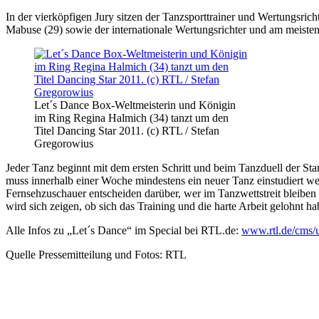
In der vierköpfigen Jury sitzen der Tanzsporttrainer und Wertungsric
Mabuse (29) sowie der internationale Wertungsrichter und am meisten
Let´s Dance Box-Weltmeisterin und Königin
im Ring Regina Halmich (34) tanzt um den
Titel Dancing Star 2011. (c) RTL / Stefan
Gregorowius
Jeder Tanz beginnt mit dem ersten Schritt und beim Tanzduell der 
muss innerhalb einer Woche mindestens ein neuer Tanz einstudiert w
Fernsehzuschauer entscheiden darüber, wer im Tanzwettstreit bleib
wird sich zeigen, ob sich das Training und die harte Arbeit gelohnt h
Alle Infos zu „Let´s Dance“ im Special bei RTL.de:
www.rtl.de/cms/u
Quelle Pressemitteilung und Fotos: RTL