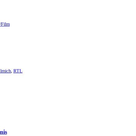
/Film
lmich
,
RTL
nis