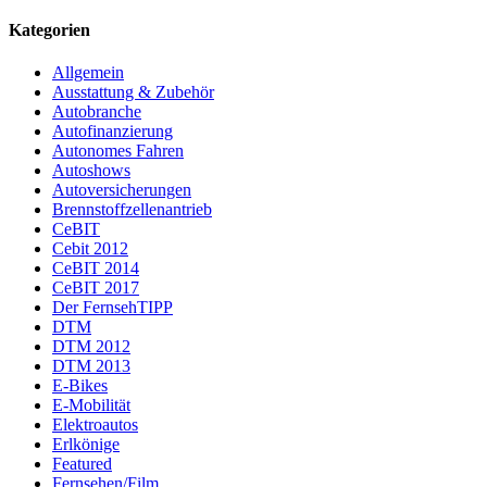
Kategorien
Allgemein
Ausstattung & Zubehör
Autobranche
Autofinanzierung
Autonomes Fahren
Autoshows
Autoversicherungen
Brennstoffzellenantrieb
CeBIT
Cebit 2012
CeBIT 2014
CeBIT 2017
Der FernsehTIPP
DTM
DTM 2012
DTM 2013
E-Bikes
E-Mobilität
Elektroautos
Erlkönige
Featured
Fernsehen/Film