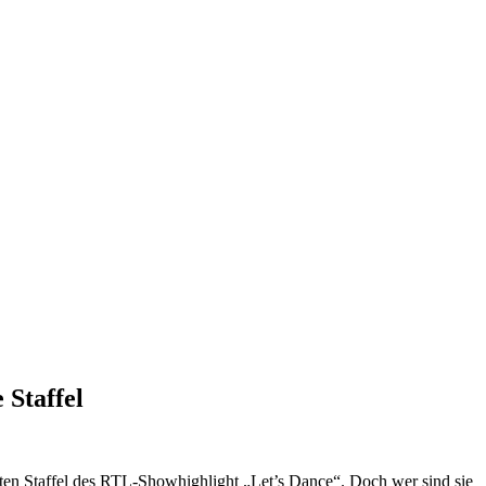
 Staffel
rten Staffel des RTL-Showhighlight „Let’s Dance“. Doch wer sind sie