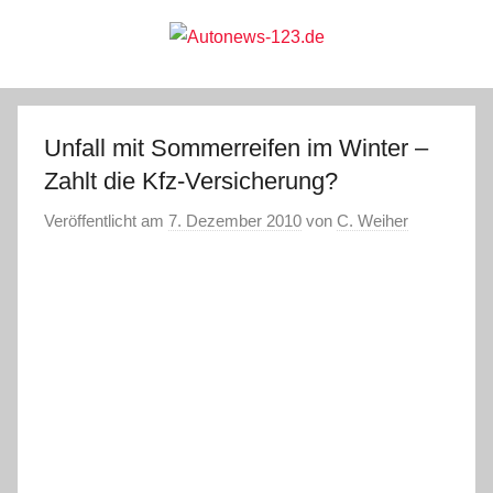
Zum
Inhalt
springen
Autonews-
Autonews
mit
Charme
123.de
Unfall mit Sommerreifen im Winter –
Zahlt die Kfz-Versicherung?
Veröffentlicht am
7. Dezember 2010
von
C. Weiher