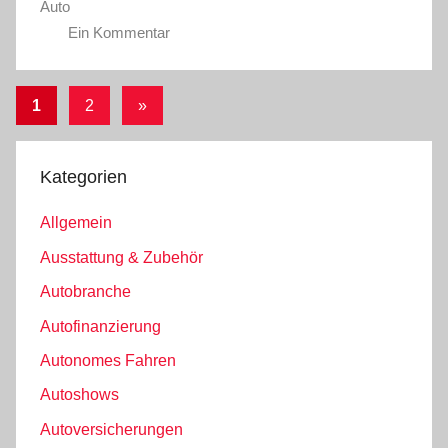
Auto
Ein Kommentar
Seitennummerierung
Nächste
1
2
»
Beiträge
der
Beiträge
Kategorien
Allgemein
Ausstattung & Zubehör
Autobranche
Autofinanzierung
Autonomes Fahren
Autoshows
Autoversicherungen