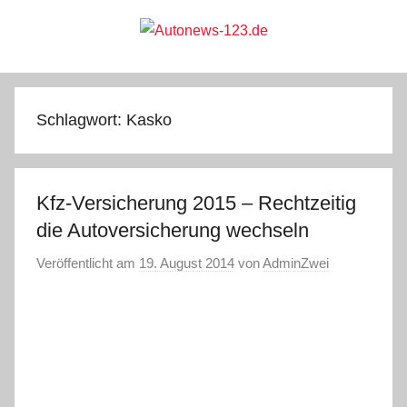
Zum
Inhalt
springen
Autonews-
Autonews
mit
Charme
123.de
Schlagwort:
Kasko
Kfz-Versicherung 2015 – Rechtzeitig
die Autoversicherung wechseln
Veröffentlicht am
19. August 2014
von
AdminZwei