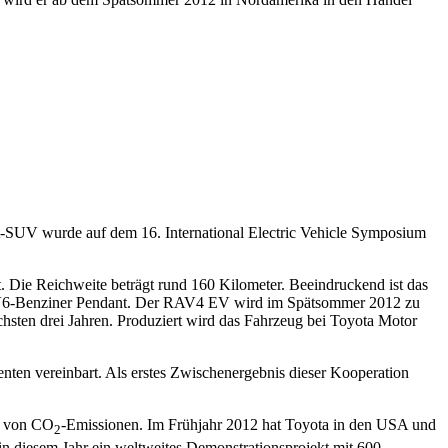
kt-SUV wurde auf dem 16. International Electric Vehicle Symposium
. Die Reichweite beträgt rund 160 Kilometer. Beeindruckend ist das
in V6-Benziner Pendant. Der RAV4 EV wird im Spätsommer 2012 zu
hsten drei Jahren. Produziert wird das Fahrzeug bei Toyota Motor
en vereinbart. Als erstes Zwischenergebnis dieser Kooperation
ng von CO
-Emissionen. Im Frühjahr 2012 hat Toyota in den USA und
2
in diesem Jahr ein weltweites Demonstrationsprojekt mit 600