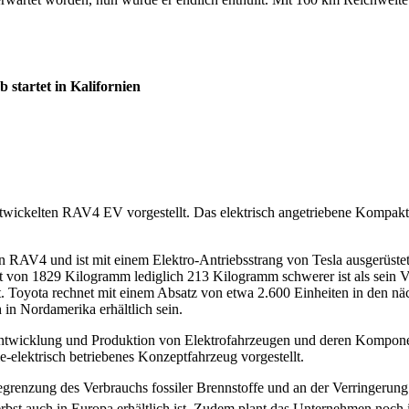
startet in Kalifornien
entwickelten RAV4 EV vorgestellt. Das elektrisch angetriebene Kompa
n RAV4 und ist mit einem Elektro-Antriebsstrang von Tesla ausgerüstet
cht von 1829 Kilogramm lediglich 213 Kilogramm schwerer ist als se
. Toyota rechnet mit einem Absatz von etwa 2.600 Einheiten in den näc
n Nordamerika erhältlich sein.
ntwicklung und Produktion von Elektrofahrzeugen und deren Komponent
elektrisch betriebenes Konzeptfahrzeug vorgestellt.
Begrenzung des Verbrauchs fossiler Brennstoffe und an der Verringeru
bst auch in Europa erhältlich ist. Zudem plant das Unternehmen noch 