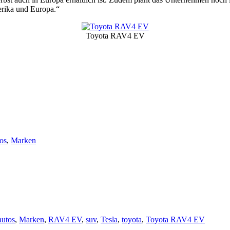
erika und Europa.“
Toyota RAV4 EV
os
,
Marken
autos
,
Marken
,
RAV4 EV
,
suv
,
Tesla
,
toyota
,
Toyota RAV4 EV