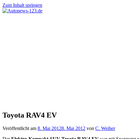
Zum Inhalt springen
Autonews-
Autonews
123.de
mit
Charme
Toyota RAV4 EV
Veröffentlicht am
8. Mai 2012
8. Mai 2012
von
C. Weiher
Der
Elektro-Kompakt-SUV Toyota RAV4 EV
war mit Spannung er