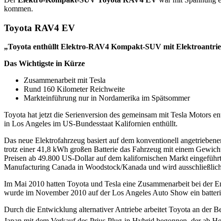
kommen.
Toyota RAV4 EV
„Toyota enthüllt Elektro-RAV4 Kompakt-SUV mit Elektroantrieb 
Das Wichtigste in Kürze
Zusammenarbeit mit Tesla
Rund 160 Kilometer Reichweite
Markteinführung nur in Nordamerika im Spätsommer
Toyota hat jetzt die Serienversion des gemeinsam mit Tesla Motors 
in Los Angeles im US-Bundesstaat Kalifornien enthüllt.
Das neue Elektrofahrzeug basiert auf dem konventionell angetriebene
trotz einer 41,8 kWh großen Batterie das Fahrzeug mit einem Gewi
Preisen ab 49.800 US-Dollar auf dem kalifornischen Markt eingeführt
Manufacturing Canada in Woodstock/Kanada und wird ausschließlich i
Im Mai 2010 hatten Toyota und Tesla eine Zusammenarbeit bei der E
wurde im November 2010 auf der Los Angeles Auto Show ein batterie-
Durch die Entwicklung alternativer Antriebe arbeitet Toyota an der 
Japan mit dem Verkauf des Prius Plug-in Hybrid begonnen, der ab Her