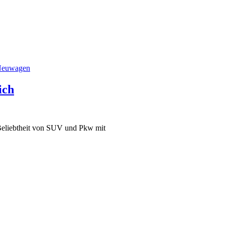
euwagen
ich
e Beliebtheit von SUV und Pkw mit