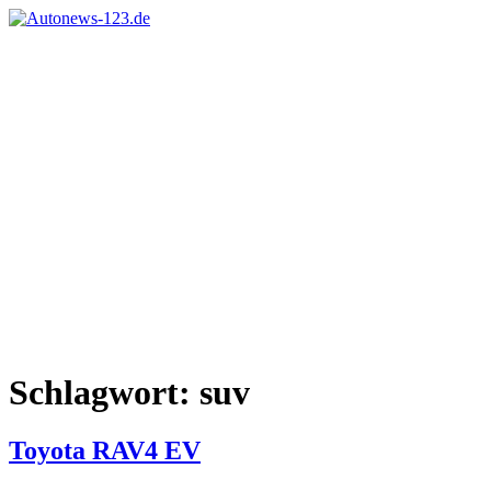
Zum
Inhalt
Autonews-
Autonews
springen
123.de
mit
Charme
Schlagwort:
suv
Toyota RAV4 EV