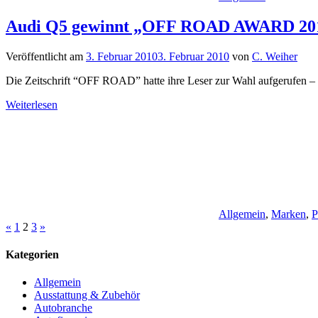
Audi Q5 gewinnt „OFF ROAD AWARD 20
Veröffentlicht am
3. Februar 2010
3. Februar 2010
von
C. Weiher
Die Zeitschrift “OFF ROAD” hatte ihre Leser zur Wahl aufgerufen 
Weiterlesen
Allgemein
,
Marken
,
P
Seitennummerierung
Vorherige
Nächste
«
1
2
3
»
Beiträge
Beiträge
der
Kategorien
Beiträge
Allgemein
Ausstattung & Zubehör
Autobranche