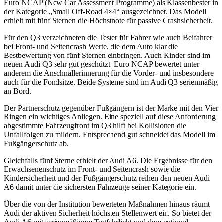
Euro NCAP (New Car Assessment Programme) als Klassenbester in
der Kategorie „Small Off-Road 4×4“ ausgezeichnet. Das Modell
erhielt mit fünf Sternen die Höchstnote für passive Crashsicherheit.
Für den Q3 verzeichneten die Tester für Fahrer wie auch Beifahrer
bei Front- und Seitencrash Werte, die dem Auto klar die
Bestbewertung von fünf Sternen einbringen. Auch Kinder sind im
neuen Audi Q3 sehr gut geschützt. Euro NCAP bewertet unter
anderem die Anschnallerinnerung für die Vorder- und insbesondere
auch für die Fondsitze. Beide Systeme sind im Audi Q3 serienmäßig
an Bord.
Der Partnerschutz gegenüber Fußgängern ist der Marke mit den Vier
Ringen ein wichtiges Anliegen. Eine speziell auf diese Anforderung
abgestimmte Fahrzeugfront im Q3 hilft bei Kollisionen die
Unfallfolgen zu mildern. Entsprechend gut schneidet das Modell im
Fußgängerschutz ab.
Gleichfalls fünf Sterne erhielt der Audi A6. Die Ergebnisse für den
Erwachsenenschutz im Front- und Seitencrash sowie die
Kindersicherheit und der Fußgängerschutz reihen den neuen Audi
A6 damit unter die sichersten Fahrzeuge seiner Kategorie ein.
Über die von der Institution bewerteten Maßnahmen hinaus räumt
Audi der aktiven Sicherheit höchsten Stellenwert ein. So bietet der
Audi A6 mit serienmäßigem Tagfahr­licht und dem optional