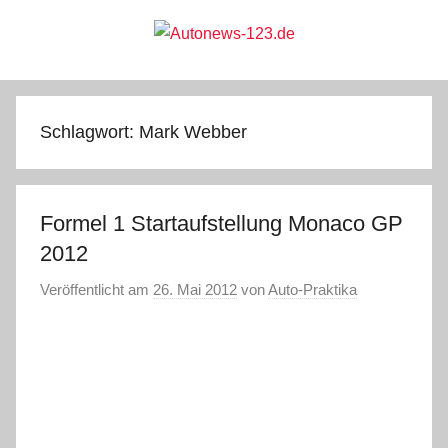
Zum
Inhalt
springen
Autonews-
Autonews
mit
Charme
123.de
Schlagwort:
Mark Webber
Formel 1 Startaufstellung Monaco GP
2012
Veröffentlicht am
26. Mai 2012
von
Auto-Praktika