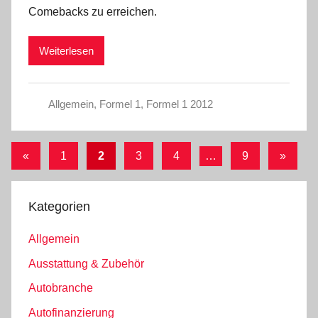
Comebacks zu erreichen.
Weiterlesen
Allgemein
,
Formel 1
,
Formel 1 2012
Seitennummerierung
Vorherige
Nächst
«
1
2
3
4
…
9
»
Beiträge
Beiträg
der
Beiträge
Kategorien
Allgemein
Ausstattung & Zubehör
Autobranche
Autofinanzierung