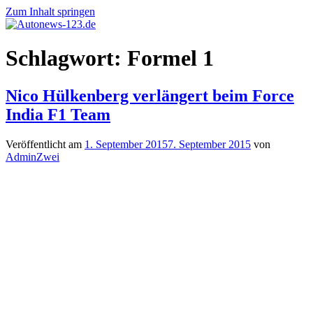
Zum Inhalt springen
Autonews-
Autonews
Schlagwort:
Formel 1
123.de
mit
Charme
Nico Hülkenberg verlängert beim Force
India F1 Team
Veröffentlicht am
1. September 2015
7. September 2015
von
AdminZwei