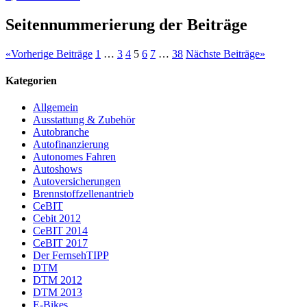
Seitennummerierung der Beiträge
«
Vorherige Beiträge
1
…
3
4
5
6
7
…
38
Nächste Beiträge
»
Kategorien
Allgemein
Ausstattung & Zubehör
Autobranche
Autofinanzierung
Autonomes Fahren
Autoshows
Autoversicherungen
Brennstoffzellenantrieb
CeBIT
Cebit 2012
CeBIT 2014
CeBIT 2017
Der FernsehTIPP
DTM
DTM 2012
DTM 2013
E-Bikes