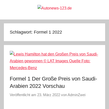
Zum
Inhalt
springen
Autonews-
Autonews
mit
Charme
123.de
Schlagwort:
Formel 1 2022
Formel 1 Der Große Preis von Saudi-
Arabien 2022 Vorschau
Veröffentlicht am
23. März 2022
von
AdminZwei