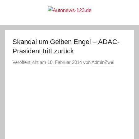
Zum
Inhalt
springen
Autonews-
Autonews
mit
Charme
123.de
Skandal um Gelben Engel – ADAC-
Präsident tritt zurück
Veröffentlicht am
10. Februar 2014
von
AdminZwei