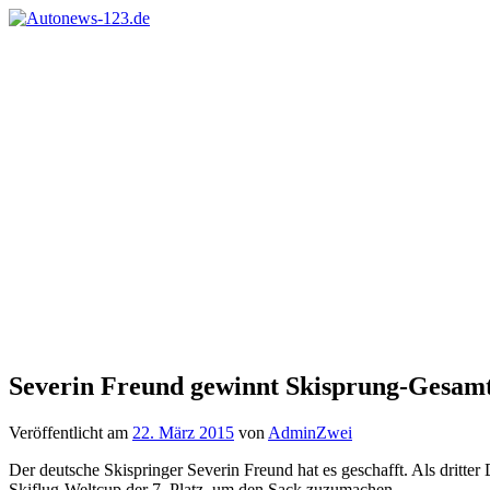
Zum
Inhalt
Autonews-
Autonews
springen
123.de
mit
Charme
Severin Freund gewinnt Skisprung-Gesam
Veröffentlicht am
22. März 2015
von
AdminZwei
Der deutsche Skispringer Severin Freund hat es geschafft. Als dritte
Skiflug-Weltcup der 7. Platz, um den Sack zuzumachen.