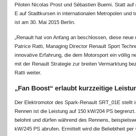
Piloten Nicolas Prost und Sébastien Buemi. Statt au
E auf Stadtkursen in inter­nationalen Metropolen und 
ist am 30. Mai 2015 Berlin.
„Renault hat von Anfang an beschlossen, diese neue m
Patrice Ratti, Managing Director Renault Sport Techno
innovative Erfahrung, die dem Motorsport ein völlig
mit der Renault Strategie zur breiten Vermarktung be
Ratti weiter.
„Fan Boost“ erlaubt kurzzeitige Leist
Der Elektromotor des Spark-Renault SRT_01E stellt 
Rennen ist die Leistung auf 150 kW/204 PS begrenzt.
belohnt und dürfen während des Rennens, beispielswe
kW/245 PS abrufen. Ermittelt wird die Beliebtheit per 