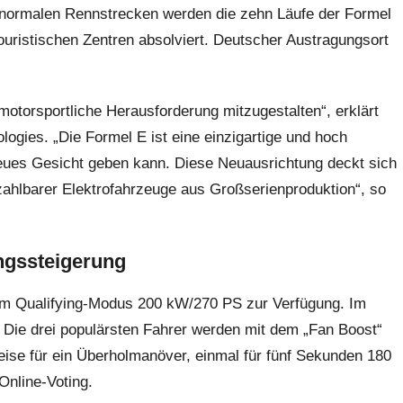
f normalen Renn­strecken werden die zehn Läufe der Formel
touristischen Zentren absolviert. Deutscher Austragungsort
otor­sportliche Herausforderung mitzugestalten“, erklärt
logies. „Die Formel E ist eine einzigartige und hoch
 neues Gesicht geben kann. Diese Neuausrichtung deckt sich
zahlbarer Elektrofahrzeuge aus Großserien­produktion“, so
ungssteigerung
im Qualifying-Modus 200 kW/270 PS zur Verfügung. Im
 Die drei populärsten Fahrer werden mit dem „Fan Boost“
ise für ein Überholmanöver, einmal für fünf Sekunden 180
Online-Voting.