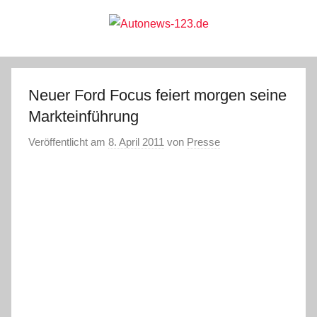
Zum
Inhalt
springen
Autonews-
Autonews
mit
Charme
123.de
Neuer Ford Focus feiert morgen seine
Markteinführung
Veröffentlicht am
8. April 2011
von
Presse