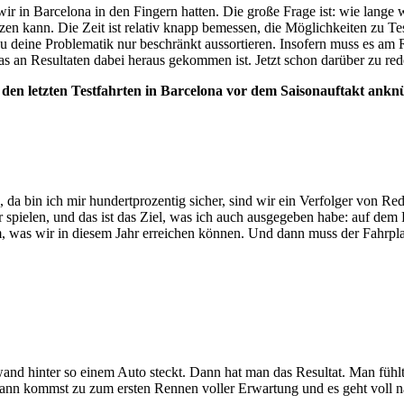
r in Barcelona in den Fingern hatten. Die große Frage ist: wie lange wir
ätzen kann. Die Zeit ist relativ knapp bemessen, die Möglichkeiten zu 
u deine Problematik nur beschränkt aussortieren. Insofern muss es am
s an Resultaten dabei heraus gekommen ist. Jetzt schon darüber zu reden,
 den letzten Testfahrten in Barcelona vor dem Saisonauftakt ank
, da bin ich mir hundertprozentig sicher, sind wir ein Verfolger von R
er spielen, und das ist das Ziel, was ich auch ausgegeben habe: auf de
 was wir in diesem Jahr erreichen können. Und dann muss der Fahrplan
and hinter so einem Auto steckt. Dann hat man das Resultat. Man fühlt
nn kommst zu zum ersten Rennen voller Erwartung und es geht voll nach