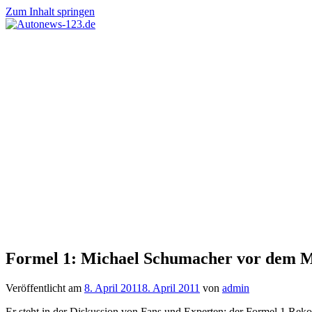
Zum Inhalt springen
Autonews-
Autonews
123.de
mit
Charme
Formel 1: Michael Schumacher vor dem M
Veröffentlicht am
8. April 2011
8. April 2011
von
admin
Er steht in der Diskussion von Fans und Experten: der Formel 1 Reko