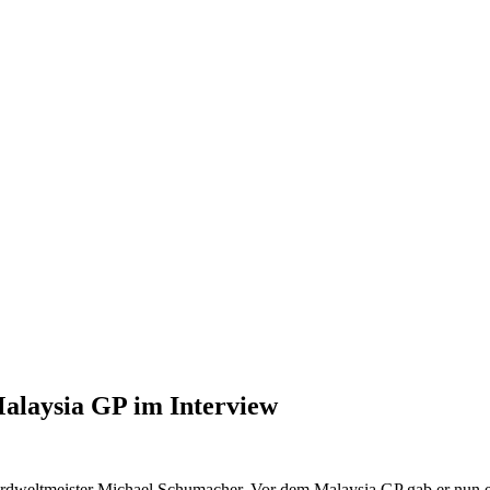
alaysia GP im Interview
rdweltmeister Michael Schumacher. Vor dem Malaysia GP gab er nun ein