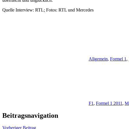
überrascht und unglücklich.““
Quelle Interview: RTL; Fotos: RTL und Mercedes
Allgemein
,
Formel 1
,
F1
,
Formel 1 2011
,
Ma
Beitragsnavigation
Vorheriger Beitrag